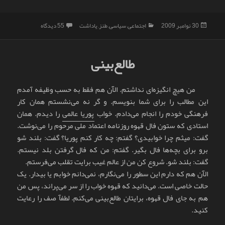
ارسال
دسته‌ها
برای آشنایی با مف
30 نوامبر 2009
اجتماعی
,
سیاسی
,
طنز
,
یاداشت
55 دیدگاه
شده
در
طالع‌بینی
من هیچ انگیزه‌ای نداشتم. الآن هم فقط به حسب وظیفه آمدم
این مطالب را برای شما بنویسم. و گر نه می‌نشستم همان کار
فرهنگی خودم را انجام می‌دادم. خواب
پوریا عالمی
را دیدم. همان
استادی که ستون فال قهوه روزنامه اعتماد ملی مرحوم را می‌نوشت.
گفت: میثم چرا خوابیدی؟ گفتم: چه کار کنم پوریا؟ گفت: بلند شو
برو برای بچه‌ها فال بگیر. گفتم: من که فال گرفتن بلد نیستم.
گفت: بلند شو. شروع کن من از عالم غیب برایت تقلب می‌فرستم.
الآن هم که دارم این سطور را می‌نگارم، نمی‌دانم خوابم یا بیدار. یک
حالت خاصی است. می‌دانید که قهوه خواب را از سر می‌پراند، پس من
هم به جای فال قهوه، برایتان طالع‌بینی می‌کنم. لطفآ صف را رعایت
کنید.