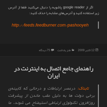
اگر از google reader پاشویه را دنبال می‌کنید فقط از آدرس
زیر استفاده کنید و آدرس‌های مشابه را حذف کنید:
http://feeds.feedburner.com/pashooyeh
ارسال
دسته‌ها
برای دانستنی‌ها
12 اکتبر 2009
طنز
,
یاداشت
75 دیدگاه
شده
در
راهنمای جامع اتصال به اینترنت در
ایران
تابناک:
درعصر ارتباطات و درحالی که کابینه‌ی
برخی دولت ها به دلیل عقب ماندن از پیشرفت
روزافزون تکنولوژی ارتباطی استیضاح می شوند، ما