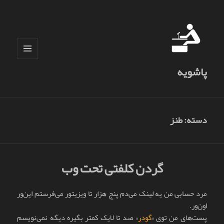
فهرست
پاشویه
و
ابزارک‌ها
دسته:
طنز
گردن کلفتی تحت وب
مرد حسابی من يه لينک می‌دم پنج هزار تا ويزيتور می‌فرستم اين‌ور
اون‌ور.
پست‌های من توی «
گودر
» صد تا لايک کمتر بگيره ديگه نمی‌نويسم