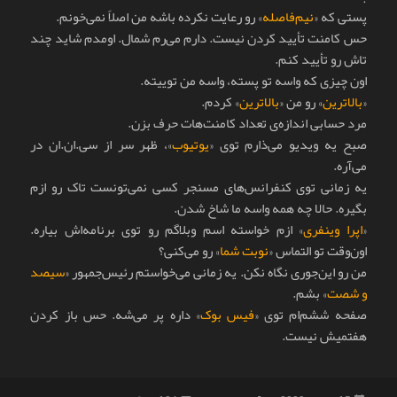
پستی که «
نیم‌فاصله
» رو رعایت نکرده باشه من اصلاً نمی‌خونم.
حس کامنت تأييد کردن نيست. دارم می‌رم شمال. اومدم شايد چند
تاش رو تأييد کنم.
اون چيزی که واسه تو پسته، واسه من توييته.
«
بالاترين
» رو من «
بالاترين
» کردم.
مرد حسابی اندازه‌ی تعداد کامنت‌هات حرف بزن.
صبح يه ويديو می‌ذارم توی «
يوتيوب
»، ظهر سر از سی.ان.ان در
می‌آره.
يه زمانی توی کنفرانس‌های مسنجر کسی نمی‌تونست تاک رو ازم
بگيره. حالا چه همه واسه ما شاخ شدن.
«
اپرا وينفری
» ازم خواسته اسم وبلاگم رو توی برنامه‌اش بياره.
اون‌وقت تو التماس «
نوبت شما
» رو می‌کنی؟
من رو این‌جوری نگاه نکن. یه زمانی می‌خواستم رئیس‌جمهور «
سیصد
و شصت
» بشم.
صفحه ششم‌ام توی «
فيس بوک
» داره پر می‌شه. حس باز کردن
هفتمیش نیست.