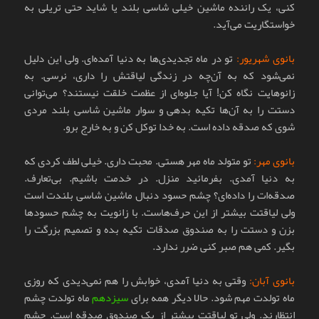
کنی، یک راننده ماشین خیلی شاسی بلند یا شاید حتی تریلی به
خواستگاریت می‌آید.
بانوی شهریور:
تو در ماه تجدیدی‌ها به دنیا آمده‌ای. ولی این دلیل
نمی‌شود که به آن‌چه در زندگی لیاقتش را داری، نرسی. به
زانوهایت نگاه کن! آیا جلوه‌ای از عظمت خلقت نیستند؟ می‌توانی
دستت را به آن‌ها تکیه بدهی و سوار ماشین شاسی بلند مردی
شوی که صدقه داده است. به خدا توکل کن و به خارج برو.
بانوی مهر:
تو متولد ماه مهر هستی. محبت داری. خیلی لطف کردی که
به دنیا آمدی. بفرمائید منزل. در خدمت باشیم. بی‌تعارف.
صدقه‌ات را داده‌ای؟ چشم حسود دنبال ماشین شاسی بلندت است
ولی لیاقتت بیشتر از این حرف‌هاست. با زانویت به چشم حسودها
بزن و دستت را به صندوق صدقات تکیه بده و تصمیم بزرگت را
بگیر. کمی هم صبر کنی ضرر ندارد.
بانوی آبان:
وقتی به دنیا آمدی، خوابش را هم نمی‌دیدی که روزی
ماه تولدت مهم شود. حالا دیگر همه برای
سیزدهم
ماه تولدت چشم
انتظارند. ولی تو لیاقتت بیشتر از یک صندوق صدقه است. چشم