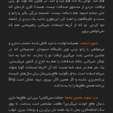
هم آمد. توکل به خدا هم کرد و آمد. در همین ماه تولد تو. پس
لیاقتت دزدی از صندوق صدقات نیست. هست؟ کاری کرده‌ای که
حتی چشم حسود هم دنبالت نیست. تصمیم بزرگی بگیر و زانو و
دست و تکیه‌گاهت را اهدا کن. این‌طوری شاید یک دردی از جامعه
دوا کردی. تو که از آن‌ها استفاده نمی‌کنی. راهپیمایی هم که
نمی‌خواهی بروی.
بانوی اسفند:
همیشه تولدت با عید قاطی شده. اعصاب نداری و
می‌خواهی با زانو بزنی توی تکیه‌گاه حسودان. تصمیماتی که در
ماشین شاسی بلند می‌گیری لیاقت تو را ندارند. نه تنها به خدا
توکل نمی‌کنی، بلکه صدقه‌ات را هم به خارج از کشور می‌فرستی.
یک نفر هم در صف شما هست که آن آخرها ایستاده. گویا متولد
سی‌ام اسفند است. به او بگوئید طالع‌بینی‌مان برای سال‌های کبیسه
برنامه‌ریزی نشده و اگر همین الآن بیرون نرود ممکن است Bug
برنامه همه‌ی طالع‌ها را جا به جا کند.
مرد متولد همه‌ی ماه‌ها:
خجالت نمی‌کشی؟ بین این طالع‌ها داری
دنبال طالع خودت می‌گردی؟ طالعت مشخص است بدبخت. تا بوق
سگ اضافه‌کاری بمان تا یک لقمه نان برای زن و بچه‌ات ببری. خواب