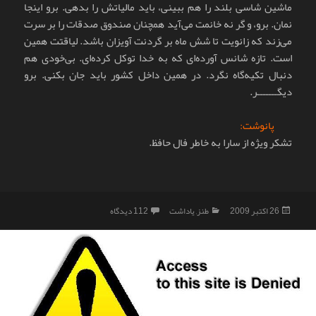
ماشین شاسی بلند را هم ببینی، باید مالیاتش را بدهی. برو اینجا
نمان. برو، و گر نه خانمت می‌آید همچنان صندوق صدقات را بر سرت
می‌زند که زانویت تا شش ماه بر گردنت آویزان باشد. لیاقتت همین
است. تازه شانس آورده‌ای که به خدا توکل کرده‌ای. بی‌خودی هم
دنبال تکیه‌گاه نگرد. در همین داخل کشور باید جان بکنی. برو
دیگـــــــر.
پانوشت:
تشکر ویژه از سارا به خاطر فال حافظ.
ارسال
دسته‌ها
برای طالع‌بینی
26 اکتبر 2009
طنز
,
یاداشت
112 دیدگاه
شده
در