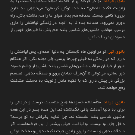
بانوی خرداد:
تو در خرداد پر از حادثه متولد شده‌ای. دستت را به
زانویت تکیه داده‌ای؟ به خدا توکل کرده‌ای؟ می‌خواهی به خارج
بروی؟ کافی نیست. صدقه هم بده. هوای ما را هم داشته باش، راه
دوری نمی‌رود. صدقه بده تا به آنچه در زندگی لیاقتش را داری
برسی. مواظب ماشین‌های شاسی بلند هم باش تا خبرهای خوبی از
حسودان دریافت کنی.
بانوی تیر:
تو در اولین ماه تابستان به دنیا آمده‌ای. پس لیاقتش را
داری که در زندگی به خیلی چیزها برسی. ولی عجله نکن. اگر هنگام
عبور از خیابان مراقب ماشین‌های شاسی بلند باشی و از چشم حسود
دور بمانی، می‌توانی تا آن‌طرف خیابان بروی و صدقه بدهی. تصمیم
بزرگی در پیش داری که با تکیه دادن زانویت به دستت مشکلت
رفع خواهد شد.
بانوی مرداد:
متأسفانه حسودها هیچ مناسبت درست و درمانی را
برای به دنیا آمدنت باقی نگذاشته‌اند. این همه پسر در این همه
ماشین شاسی بلند نشسته‌اند. چرا نباید یکی‌اش به تو برسد؟
داخل جای تو نیست. تو لیاقتت خیلی بیشتر از این حرف‌هاست. اگر
صدقه بدهی و دستت را روی زانوی چپت تکیه بدهی و به خدا توکل