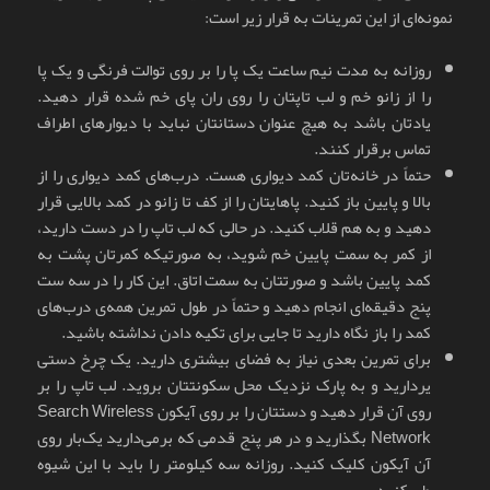
نمونه‌ای از این تمرینات به قرار زیر است:
روزانه به مدت نیم ساعت یک پا را بر روی توالت فرنگی و یک پا
را از زانو خم و لب تاپتان را روی ران پای خم شده قرار دهید.
یادتان باشد به هیچ عنوان دستانتان نباید با دیوارهای اطراف
تماس برقرار کنند.
حتماً در خانه‌تان کمد دیواری هست. درب‌های کمد دیواری را از
بالا و پایین باز کنید. پاهایتان را از کف تا زانو در کمد بالایی قرار
دهید و به هم قلاب کنید. در حالی که لب تاپ را در دست دارید،
از کمر به سمت پایین خم شوید، به صورتیکه کمرتان پشت به
کمد پایین باشد و صورتتان به سمت اتاق. این کار را در سه ست
پنج دقیقه‌ای انجام دهید و حتماً در طول تمرین همه‌ی درب‌های
کمد را باز نگاه دارید تا جایی برای تکیه دادن نداشته باشید.
برای تمرین بعدی نیاز به فضای بیشتری دارید. یک چرخ دستی
یردارید و به پارک نزدیک محل سکونتتان بروید. لب تاپ را بر
روی آن قرار دهید و دستتان را بر روی آیکون Search Wireless
Network بگذارید و در هر پنج قدمی که برمی‌دارید یک‌بار روی
آن آیکون کلیک کنید. روزانه سه کیلومتر را باید با این شیوه
طی کنید.