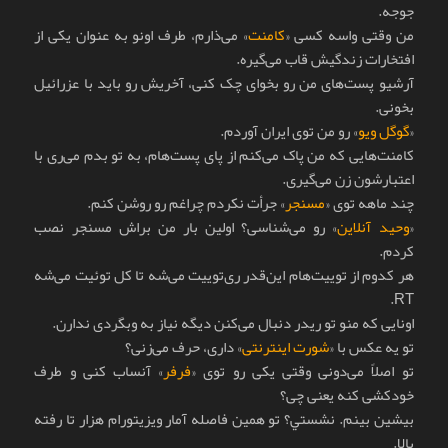
جوجه.
من وقتی واسه کسی «
کامنت
» می‌ذارم، طرف اونو به عنوان يکی از
افتخارات زندگيش قاب می‌گيره.
آرشيو پست‌های من رو بخوای چک کنی، آخريش رو بايد با عزرائيل
بخونی.
«
گوگل ويو
» رو من توی ايران آوردم.
کامنت‌هايی که من پاک می‌کنم از پای پست‌هام، به تو بدم می‌ری با
اعتبارشون زن می‌گيری.
چند ماهه توی «
مسنجر
» جرأت نکردم چراغم رو روشن کنم.
«
وحید آنلاین
» رو می‌شناسی؟ اولین بار من براش مسنجر نصب
کردم.
هر کدوم از توييت‌هام این‌قدر ری‌توييت می‌شه تا کل توئیت می‌شه
RT.
اونایی که منو تو ريدر دنبال می‌کنن ديگه نياز به وبگردی ندارن.
تو يه عکس با «
شورت اينترنتی
» داری، حرف می‌زنی؟
تو اصلاً می‌دونی وقتی يکی رو توی «
فرفر
» آنساب کنی و طرف
خودکشی کنه يعنی چی؟
بيشين بينم. نشستي؟ تو همين فاصله آمار ويزيتورام هزار تا رفته
بالا.