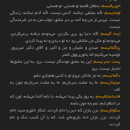
امپریالیسم:
سلطان قلبم تو هستی، تو هستی.
اومانیسم:
اگه عشقی نباشه، آدمی نیست. اگه آدم نباشه، زندگی
نیست. نپرس از من چه آمد بر سر عشق، جواب من به جز شرمندگی
نیست.
ایده آلیسم:
اگه دنیا رو بری بگردی، می‌دونم نرفته برمی‌گردی،
می‌دونم تو مثل من عاشقی رو، نه تو دیدی و نه پیدا کردی.
پراگماتیسم:
مهدی و علیش و من و اکبر، و آقای دکتر مهرپرور،
توصیه می‌کنیم که بخوری وول کمتر.
پست مدرنیسم:
این یه عشق موندگار نیست، برو. به این عشق‌ها
اعتبار نیست، برو.
دگماتیسم:
به جز مانکن نرو و تو با کسی هم‌بازی نشو.
میلیتاریسم:
ما یه مشت سربازیم. ما یه مشت سربازیم جون به
کف.
فاندامنتالیسم:
یه روز یکی پیدا می‌شه، با دلم آشنا می‌شه. اون که
در انتظارشم، عمرمه جون دلمه.
سکولاریسم:
بزن باران که دین را دام کردند، شکار خلق و صید خام
کردند. بزن باران خدا بازیچه‌ای شد، که با آن کسب ننگ و نام
کردند.