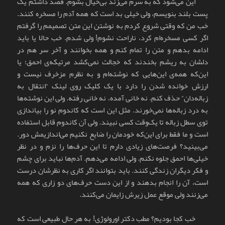
این می‌شود که به سرم می‌زند بی‌خیال بشوم. قصد داشتم یک
پست بلند بنویسم، ولی خیلی بد است که همه آدم را مسخره کنند.
خب من که وقتی شروع کردم به نوشتن این متن تصمیمم را گرفتم
اگر کسی مسخره‌ام کرد، ناراحت نشوم! ولی شدم. خب حالا یا باید
ادامه بدهم و متن را تمام کنم و همه بخوانند و آخر سر هم در
دلشان به ریشم بخندند که خجالت نمی‌کشد مرتیکه‌ی احمق؛ یا
این‌که همه‌ی این‌هایی که نوشته‌ام و به نظرم مزخرف نیست و
ارزش خوانده شدن را دارد با یک کلیک روی لینک “انتقال به
زباله‌دان” حذف کنم. نه خانی آمده، نه خانی رفته. ولی این نوشته‌ها
به درد زباله‌ها نمی‌خورند. مثل این است که کاندوم نو را بیاندازی
توی سطل زباله تا یک‌وقت کسی نبیند. ولی آن کاندوم قابل استفاده
است و ما فقط برای این‌که خودمان را ضایع نکنیم می‌اندازیمش دور.
می‌بینید؟ فرصت‌های زیادی دارم تا این حرف‌ها را نزم و در نظر
خیلی‌ها احمق جلوه نکنم. ولی ادامه می‌دهم. آدم‌ها نباید برای چشم
و فکر دیگران زندگی کنند. باید بتوانند اگر کاری به نظرشان درست
است، آن را انجام بدهند و از این دست حرف‌های دو زاری که همه
می‌زنند ولی موقع عمل زیرش زایمان می‌کنند.
خب کجا بودیم؟ مطب دکتر اورولوژی! به هر حال طبیعی است که