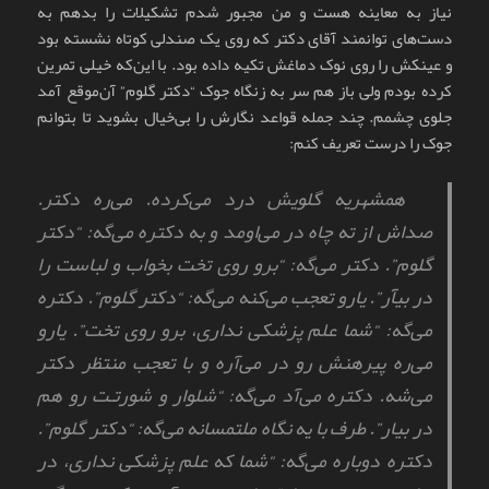
نیاز به معاینه هست و من مجبور شدم تشکیلات را بدهم به
دست‌های توانمند آقای دکتر که روی یک صندلی کوتاه نشسته بود
و عینکش را روی نوک دماغش تکیه داده بود. با این‌که خیلی تمرین
کرده بودم ولی باز هم سر به زنگاه جوک “دکتر گلوم” آن‌موقع آمد
جلوی چشمم. چند جمله قواعد نگارش را بی‌خیال بشوید تا بتوانم
جوک را درست تعریف کنم:
همشهریه گلویش درد می‌کرده. می‌ره دکتر.
صداش از ته چاه در می‌اومد و به دکتره می‌گه: “دکتر
گلوم”. دکتر می‌گه: “برو روی تخت بخواب و لباست را
در بیآر”. یارو تعجب می‌کنه می‌گه: “دکتر گلوم”. دکتره
می‌گه: “شما علم پزشکی نداری، برو روی تخت”. یارو
می‌ره پیرهنش رو در می‌آره و با تعجب منتظر دکتر
می‌شه. دکتره می‌آد می‌گه: “شلوار و شورتـت رو هم
در بیار”. طرف با یه نگاه ملتمسانه می‌گه: “دکتر گلوم”.
دکتره دوباره می‌گه: “شما که علم پزشکی نداری، در