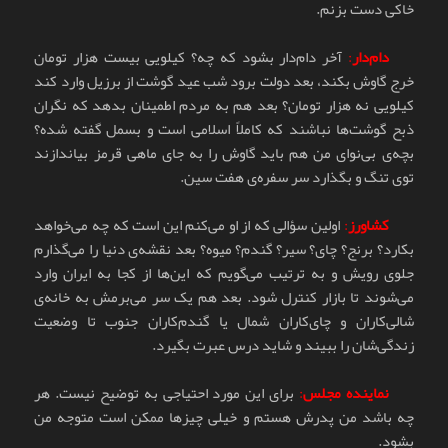
خاکی دست بزنم.
دام‌دار
:
آخر دام‌دار بشود که چه؟ کیلویی بیست هزار تومان
خرج گاوش بکند، بعد دولت برود شب عید گوشت از برزیل وارد کند
کیلویی نه هزار تومان؟ بعد هم به مردم اطمینان بدهد که نگران
ذبح گوشت‌ها نباشند که کاملاً اسلامی است و بسمل گفته شده؟
بچه‌ی بی‌نوای من هم باید گاوش را به جای ماهی قرمز بیاندازند
توی تنگ و بگذارد سر سفره‌ی هفت سین.
کشاورز
:
اولین سؤالی که از او می‌کنم این است که چه می‌خواهد
بکارد؟ برنج؟ چای؟ سیر؟ گندم؟ میوه؟ بعد نقشه‌ی دنیا را می‌گذارم
جلوی رویش و به ترتیب می‌گویم که این‌ها از کجا به ایران وارد
می‌شوند تا بازار کنترل شود. بعد هم یک سر می‌برمش به خانه‌ی
شالی‌کاران و چای‌کاران شمال یا گندم‌کاران جنوب تا وضعیت
زندگی‌شان را ببیند و شاید درس عبرت بگیرد.
نماینده مجلس
:
برای این مورد احتیاجی به توضیح نیست. هر
چه باشد من پدرش هستم و خیلی چیزها ممکن است متوجه من
بشود.