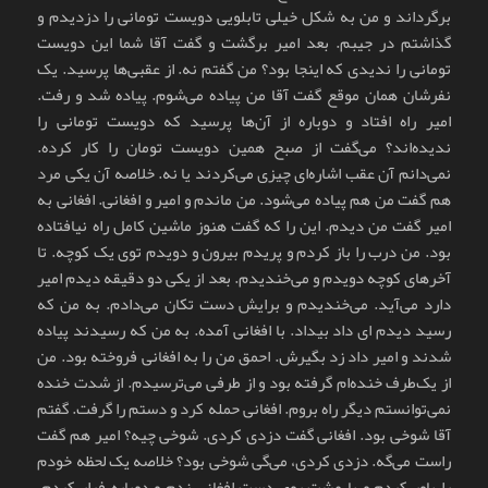
برگرداند و من به شکل خیلی تابلویی دویست تومانی را دزدیدم و
گذاشتم در جیبم. بعد امیر برگشت و گفت آقا شما این دویست
تومانی را ندیدی که اینجا بود؟ من گفتم نه. از عقبی‌ها پرسید. یک
نفرشان همان موقع گفت آقا من پیاده می‌شوم. پیاده شد و رفت.
امیر راه افتاد و دوباره از آن‌ها پرسید که دویست تومانی را
ندیده‌اند؟ می‌گفت از صبح همین دویست تومان را کار کرده.
نمی‌دانم آن عقب اشاره‌ای چیزی می‌کردند یا نه. خلاصه آن یکی مرد
هم گفت من هم پیاده می‌شود. من ماندم و امیر و افغانی. افغانی به
امیر گفت من دیدم. این را که گفت هنوز ماشین کامل راه نیافتاده
بود. من درب را باز کردم و پریدم بیرون و دویدم توی یک کوچه. تا
آخرهای کوچه دویدم و می‌خندیدم. بعد از یکی دو دقیقه دیدم امیر
دارد می‌آید. می‌خندیدم و برایش دست تکان می‌دادم. به من که
رسید دیدم ای داد بیداد. با افغانی آمده. به من که رسیدند پیاده
شدند و امیر داد زد بگیرش. احمق من را به افغانی فروخته بود. من
از یک‌طرف خنده‌ام گرفته بود و از طرفی می‌ترسیدم. از شدت خنده
نمی‌توانستم دیگر راه بروم. افغانی حمله کرد و دستم را گرفت. گفتم
آقا شوخی بود. افغانی گفت دزدی کردی. شوخی چیه؟ امیر هم گفت
راست می‌گه. دزدی کردی، می‌گی شوخی بود؟ خلاصه یک لحظه خودم
را باور کردم و با مشت روی دست افغانی زدم و دوباره فرار کردم.