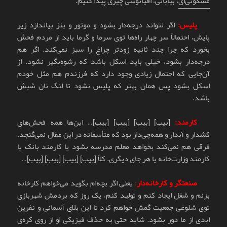
مسکونی‌ای
، بیابانی، اقیانوسی چیزی پیدا کنیم.
پلیس:
اگر نتواند درجه‌دار بشود و موتور و بنز بیاندازد زیر
پایش، احتمالاً سر چهار راه‌ها توی سرما و گرما باید از مردم فحش
بخورد که چرا چند ثانیه زودتر چراغ را سبز نمی‌کند. اگر هم
درجه‌دار بشود، خیلی باید اسکل باشد که رشوه‌بگیر نشود. از
آن‌جایی که احتمال زیادی وجود دارد که فرزندم هم مثل خودم
اسکل بشود پس همان بهتر که پلیس نشود تا لنگ نان شبش
باشد.
کارمند:
[بیب] [بیب] [بیب] [بیب]… این‌ها همه فحش‌های
کشدار و آبدار و همه‌چی‌دار بود که متأسفانه در این مقال نمی‌گنجد.
فرقی هم نمی‌کند بخواهد معلم مدرسه بشود یا کارمند بانک یا
کارمند وزارت‌خانه یا هر جای دیگری. کلاً [بیب] [بیب] [بیب] [بیب]…
صنعتگر و کارخانه‌دار
:
یعنی اگر بچه‌ام بگوید می‌خواهم کارخانه
بزنم و شغل ایجاد کنم و تولید کنم، یک روز که بردمش شهربازی
توی شلوغی جمعیت گمش خواهم کرد تا این بلای آسمانی و نفرین
ابدی از ما دور بشود. شاید حتی به حذف فیزیکی او از روی کره‌ی