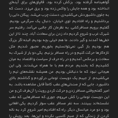
گواهینامه گرفته بود، بزکش کرده بود. قالپاق‌های براق آینه‌ای
انداخته بود و همه جایش را واکس زده بود و برق می‌زد. دست که
به جلوی داشبوردش می‌کشیدی، دستت چرب می‌شد. پیکان دایی را
برداشتیم و راه افتادیم توی خیابان. دنبال یک سرگرمی بودیم.
گفتیم برویم مسافرکشی. به نظرمان کار جالبی می‌آمد. رفتیم سر
شهرک غرب و شروع کردیم داد زدن برای سعادت آباد. چند تا از این
خطی‌ها آمدند و گیر دادند. ما هم خیلی بچه بودیم. البته اگر بزرگ
هم بودیم باز گهی نمی‌توانستیم بخوریم. مجبور شدیم مثل
تازه‌کارها حرکت کنیم و در راه مسافر بزنیم. یکی دو بار از شهرک به
سعادت و برعکس آمدیم و در راه حرف از سیاست و اقتصاد به میان
کشیدیم که بخندیم. مردم هم با ما همراه می‌شدند. ولی این
هیجانی نبود که ما دنبالش بودیم. من همیشه نقشه‌های تیم را
می‌کشیدم. از جیبم یک دویست تومانی درآوردم و گذاشتم بالای
داشبورد. جایی که از صندلی‌های عقب کاملاً قابل مشاهده باشد. به
امیر گفتم وقتی مسافر زدی و حرکت کردی رویت را آن‌طرف کن و من
این دویست تومانی را کش می‌روم، جوری که مسافرهایی که عقب
نشسته‌اند ببینند. سه نفر مسافر عقب سوار کردیم. یکی افغانی
بود و دو مرد میانسال دیگر. راه که افتادیم امیر شروع کرد به ناله
کردن از زندگی که از صبح کاسبی نکرده و این‌ها. بعد رویش را