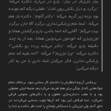
بیار عزیزم. در بیار”. یارو در می‌آره، دکتره می‌گه:
“برگرد و دراز بکش روی تخت”. طفلی دیگه کم مونده
بود بزنه زیر گریه. می‌گه: “دکتر گلوم”. دکتره باز هم
می‌گه: “شما علم پزشکی نداری، برگرد آقا جان. برگرد
بهت می‌گم”. آقایی که شما باشی، یارو برگشتن همانا و
اون‌چیزی که خودتون می‌دونین همانا. بعد از یه چند
دقیقه یارو می‌گه: “دکتر می‌شه پرده رو بکشی”؟
دکتره می‌گه: “چرا عزیزم”؟ می‌گه: “آخه بقیه که علم
پزشکی ندارن، فکر می‌کنن شما داری با من یه کار
دیگه می‌کنی”.
برعکس آن‌چه انتظارش را داشتم، کار سختی نبود. برخلاف تمام
جوک‌هایی که از بچگی برای هم تعریف می‌کردیم، محیط خیلی معمولی
بود و با مطب دندان‌سازی ملعون و یا دکترهای عمومی فرقی
نمی‌کرد. تنها فرقش این بود که آن‌ها چوب بستنی می‌کردند در
حلق آدم، ولی این‌یکی با دستکش اوضاع را تحت نظر داشت و خدا را