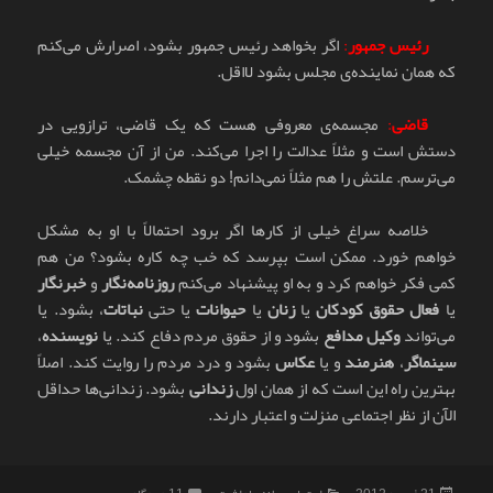
رئیس جمهو
ر
:
اگر بخواهد رئیس جمهور بشود، اصرارش می‌کنم
که همان نماینده‌ی مجلس بشود لااقل.
قاضی
:
مجسمه‌ی معروفی هست که یک قاضی، ترازویی در
دستش است و مثلاً عدالت را اجرا می‌کند. من از آن مجسمه خیلی
می‌ترسم. علتش را هم مثلاً نمی‌دانم! دو نقطه چشمک.
خلاصه سراغ خیلی از کارها اگر برود احتمالاً با او به مشکل
خواهم خورد. ممکن است بپرسد که خب چه کاره بشود؟ من هم
کمی فکر خواهم کرد و به او پیشنهاد می‌کنم
روزنامه‌نگار
و
خبرنگار
یا
فعال حقوق کودکان
یا
زنان
یا
حیوانات
یا حتی
نباتات
، بشود. یا
می‌تواند
وکیل مدافع
بشود و از حقوق مردم دفاع کند. یا
نویسنده
،
سینماگر
،
هنرمند
و یا
عکاس
بشود و درد مردم را روایت کند. اصلاً
بهترین راه این است که از همان اول
زندانی
بشود. زندانی‌ها حداقل
الآن از نظر اجتماعی منزلت و اعتبار دارند.