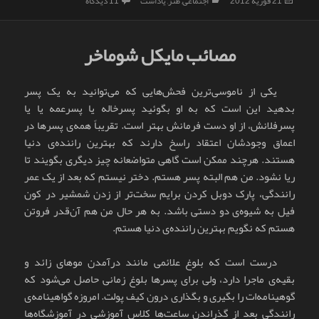
ارسال
دسته‌ها
برای کبوتر بچه کرده
21 فوریه 2012
اجتماعی
,
طنز
,
یاداشت
11 دیدگاه
شده
در
مصائب مایکل شوماخر
یکی از ناموسی‌ترین فحش‌هایی که می‌توانید به یک پسر
بدهید این است که به او بگوئید پسرخاله یا پسرعمه یا یا
پسرفلانش، از او دست فرمانش بهتر است. تقریباً همه‌ی پسرها در
اعماق وجودشان اعتقاد راسخ دارند که بهترین راننده‌ی دنیا
هستند. هرچند ممکن است گاهی متواضعانه چیز دیگری بگویند تا
ریا نشود. من هم البته پسر هستم. دختر نیستم که بعد از یک عمر
رانندگی، پارک دوبل کردن برایم سخت‌تر از زدن شمشیر در کون
فیل به شیوه‌ی دو دستی باشد. به هر حال من هم آن‌قدر فروتن
هستم که نگویم بهترین راننده‌ی دنیا هستم.
درست است که بلوغ علائمی مانند درآمدن موهای زائد و
بقیه‌ی ماجرا دارد، ولی برای پسرها بلوغ زمانی حاصل می‌شود که
گوهینامه‌ات را بگیری و بگذاری درون کیف پولت. امروزه گواهینامه‌ی
رانندگی بعد از گذراندن ساعت‌ها کلاس آموزشی در آموزشگاه‌ها