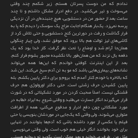
ندادم که من دوست پسرتان هستم. زیر شکمم چند وقتی
می‌سوخت و تیر می‌کشید. در دفع ادرار مشکل داشتم و تا چند
ساعت بعد از حضور من در دستشویی، هیچ جنبنده‌ای در آن نزدیکی
پرسه نمی‌زد. یک‌بار هنگام اجابت مزاج یک سوسک را دیدم که پا به
فرار گذاشت و رفت در دورترین کنج دستشویی و حتی تلاش کرد از
کاشی‌های لیز توالت هم بالا برود که موفق نشد، ولی چهار چنگولی
همان‌جا آرام شد و اوضاع را تحت نظر گرفت. کار خدا بود که یک
دفعه بال نزند که من همان‌طور بالا نکشیده مجبور بشوم فرار کنم.
بعد از این اینترنت کوفتی خواندم که این‌ها همه می‌تواند
نشانه‌های بیماری‌هایی باشد که مو به تن آدم سیخ می‌کند. این شد
که بالاخره با خودم کنار آمدم که بروم و برای دکتر پایین بکشم. بله
پایین کشیدن حرف زشتی است. حتی دکتر اورولوژی هم حرف
قشنگی نیست. اصلاً صحبت کردن در مورد تشکیلاتی که در شورت
قرار می‌گیرند انگار جسارت می‌طلبد و وقتی شروع به ایراد خطابه در
مورد مشکلاتی چون دفع ادرار و مدفوع می‌کنی، همه از اطرافت
متواری می‌شوند. ولی وقتی که یک‌جایی در موردشان بنویسی یا حتی
فیلم یا عکسی از مورد داشته باشی که آدم‌ها بتوانند در تنهایی
برای خود بخوانند انگار خیلی هم خوب است. ولی وقتی می‌نویسی –
مثل من – طرف می‌خواند و بعد ممکن است بگوید تو دیوانه هستی.