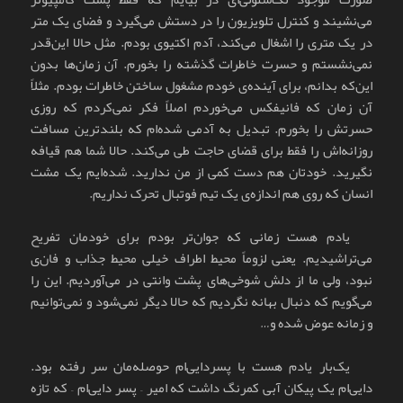
می‌نشیند و کنترل تلویزیون را در دستش می‌گیرد و فضای یک متر
در یک متری را اشغال می‌کند، آدم اکتیوی بودم. مثل حالا این‌قدر
نمی‌نشستم و حسرت خاطرات گذشته را بخورم. آن زمان‌ها بدون
این‌که بدانم، برای آینده‌ی خودم مشغول ساختن خاطرات بودم. مثلاً
آن زمان که فانیفکس می‌خوردم اصلاً فکر نمی‌کردم که روزی
حسرتش را بخورم. تبدیل به آدمی شده‌ام که بلندترین مسافت
روزانه‌اش را فقط برای قضای حاجت طی می‌کند. حالا شما هم قیافه
نگیرید. خودتان هم دست کمی از من ندارید. شده‌ایم یک مشت
انسان که روی هم اندازه‌ی یک تیم فوتبال تحرک نداریم.
یادم هست زمانی که جوان‌تر بودم برای خودمان تفریح
می‌تراشیدیم. یعنی لزوماً محیط اطراف خیلی محیط جذاب و فان‌ی
نبود، ولی ما از دلش شوخی‌های پشت وانتی در می‌آوردیم. این را
می‌گویم که دنبال بهانه نگردیم که حالا دیگر نمی‌شود و نمی‌توانیم
و زمانه عوض شده و…
یک‌بار یادم هست با پسردایی‌ام حوصله‌مان سر رفته بود.
دایی‌ام یک پیکان آبی کمرنگ داشت که امیر – پسر دایی‌ام – که تازه