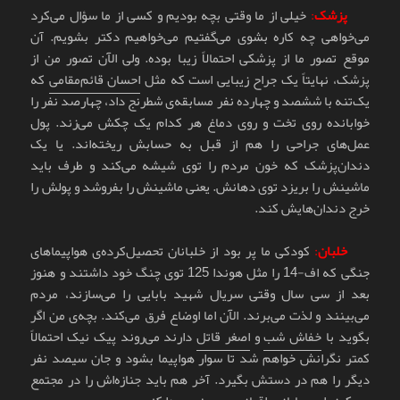
پزشک
:
خیلی از ما وقتی بچه بودیم و کسی از ما سؤال می‌کرد
می‌خواهی چه کاره بشوی می‌گفتیم می‌خواهیم دکتر بشویم. آن
موقع تصور ما از پزشکی احتمالاً زیبا بوده. ولی الآن تصور من از
پزشک، نهایتاً یک جراح زیبایی است که مثل
احسان قائم‌مقامی
که
یک‌تنه با ششصد و چهارده نفر مسابقه‌ی شطرنج داد، چهارصد نفر را
خوابانده روی تخت و روی دماغ هر کدام یک چکش می‌زند. پول
عمل‌های جراحی را هم از قبل به حسابش ریخته‌اند. یا یک
دندان‌پزشک که خون مردم را توی شیشه می‌کند و طرف باید
ماشینش را بریزد توی دهانش. یعنی ماشینش را بفروشد و پولش را
خرج دندان‌هایش کند.
خلبان
:
کودکی ما پر بود از خلبانان تحصیل‌کرده‌ی هواپیماهای
جنگی که اف-14 را مثل هوندا 125 توی چنگ خود داشتند و هنوز
بعد از سی سال وقتی سریال شهید بابایی را می‌سازند، مردم
می‌بینند و لذت می‌برند. الآن اما اوضاع فرق می‌کند. بچه‌ی من اگر
بگوید با
خفاش شب
و
اصغر قاتل
دارند می‌روند پیک نیک احتمالاً
کمتر نگرانش خواهم شد تا سوار هواپیما بشود و جان سیصد نفر
دیگر را هم در دستش بگیرد. آخر هم باید جنازه‌اش را در مجتمع