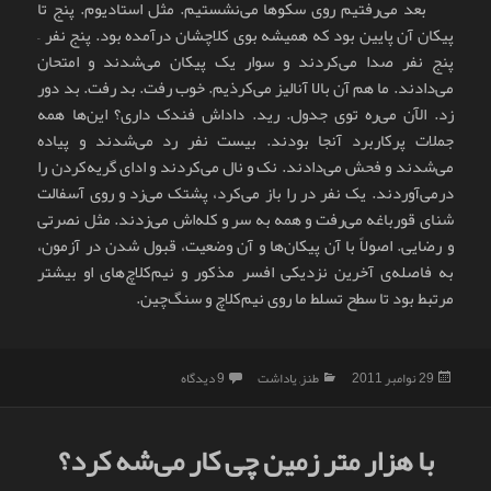
بعد می‌رفتیم روی سکوها می‌نشستیم. مثل استادیوم. پنج تا
پیکان آن پایین بود که همیشه بوی کلاچشان درآمده بود. پنج نفر –
پنج نفر صدا می‌کردند و سوار یک پیکان می‌شدند و امتحان
می‌دادند. ما هم آن بالا آنالیز می‌کرذیم. خوب رفت. بد رفت. بد دور
زد. الآن می‌ره توی جدول. رید. داداش فندک داری؟ این‌ها همه
جملات پرکاربرد آنجا بودند. بیست نفر رد می‌شدند و پیاده
می‌شدند و فحش می‌دادند. نک و نال می‌کردند و ادای گریه‌کردن را
درمی‌آوردند. یک نفر در را باز می‌کرد، پشتک می‌زد و روی آسفالت
شنای قورباغه می‌رفت و همه به سر و کله‌اش می‌زدند. مثل نصرتی
و رضایی. اصولاً با آن پیکان‌ها و آن وضعیت، قبول شدن در آزمون،
به فاصله‌ی آخرین نزدیکی افسر مذکور و نیم‌کلاچ‌های او بیشتر
مرتبط بود تا سطح تسلط ما روی نیم‌کلاچ و سنگ‌چین.
ارسال
دسته‌ها
برای مصائب مایکل شوماخر
29 نوامبر 2011
طنز
,
یاداشت
9 دیدگاه
شده
در
با هزار متر زمین چی کار می‌شه کرد؟