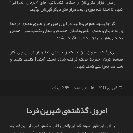
زمین هزار متری‌تان را ستاد انتخاباتی آقای “جریان انحرافی”
کنید تا انشاءلله دوره‌ی بعد هزار متر دیگر گیرتان بیآید.
اگر جا بشود هم می‌توانید در این زمین هزار متری همه‌ی دردها
و رنج‌هایتان، همه‌ی بغض‌هایتان، همه فریادهای نکشیده‌تان، همه‌ی
بدبختی‌هایتان را جا بدهید. اگر جا بشود.
پی‌نوشت: عنوان این پست از جمله‌ی “با هزار تومان چی کار
میشه کرد؟”
خیریه محک
گرفته شده است. [
اینجا
] کلیک کنید و
شما هم به‌راحتی کمک کنید.
ارسال
دسته‌ها
برای با هزار متر زمین چی کار می‌شه کرد
5 جولای 2011
طنز
,
یاداشت
2 دیدگاه
شده
در
امروز، گذشته‌ی شیرین فردا
از اول این‌طور نبود که این‌قدر زاخار باشم. قبل از این‌که به
صورت موجود تک‌سلولی‌ای در بیآیم که فقط پشت کامپیوتر