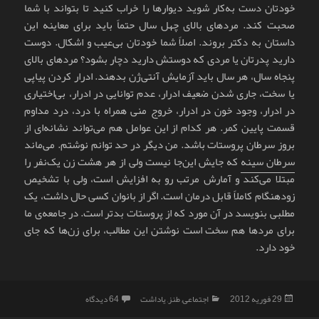
خودتان دست به‌کار شوید دیوارها را خراب کنید تا بتواند با شما
صحبت کند. مردهای بالای چهل سال حتماً باید برای معاینه این
داستان به دکتر بروند. اصلاً‌ شما خودتان بی‌عیب و اشکال. دوست
دارید پدرتان یا مردی که دوستش دارید دچار بشود؟ مردهای بالای
پنجاه سال، هر سال باید آزمایش آنتی‌ژن بدهند. ادرار کردن پیاپی
یا سخت، جاری شدن ضعیف ادرار، عدم توانایی در ادرار، بی‌اختیاری
در ادرار، وجود خون در ادرار، خروج منی همراه با درد، درد مداوم
قسمت پایین کمر. هر کدام از این عوامل هم می‌تواند نشانه‌ای از
بروز سرطان پروستات باشد. من دیگر در حد توانم نوشتم. می‌ماند
سرطان سینه
که جایش این‌جا نیست ولی از هر هشت زن یک‌نفر را
مبتلا می‌کند و آمارش مرتب رو به افزایش است، ولی با تشخیص
زودهنگام کاملاً قابل درمان است. اگر از بانوان کسی حال داشت، یک
مطلبی بنویسد در آن مورد که از پروستات بدتر است. در جامعه‌ی ما
برای مردها هم سخت است نوشتن این مطالب، برای زن‌ها که جای
خود دارد.
ارسال
دسته‌ها
برای ورود بانوان ممنوع
29 فوریه 2012
اجتماعی
,
طنز
,
یاداشت
64 دیدگاه
شده