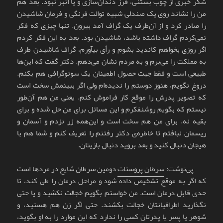
شکر خبری از چوب بستنی، فرز دندان‌سازی و یا انبر نبود. بعد هم
من را نشاند روی یک صندلی شبیه توالت فرنگی و فرمان شاشیدن
را صادر کرد و از آن‌طرف یک گراف آمد بیرون. تنها چیزی که فکر
نمی‌کردم گراف داشته باشد، شاشیدن بود. بعد به این فکر کردم
اگر روزی بخواهم کاندید بشوم و رأی بیآورم، گراف شاشیدن طرف
به مملکت را می‌برم و به مردم نشان می‌دهم. دکتر گفت که این‌ها
طبیعی است و فقط جهت حصول اطمینان یک سونوگرافی هم بکنم.
دروغ نگویم، هنوز دوستم را ندیده‌ام ولی اگر ببینمش سخت است
که تصویر پدرش را موقع کار فراموش کنم. یعنی من هم آن‌طور
نیستم که بگویم روشنفکرم و این مسائل برای من حل شده و برای
بقیه نه. برای من هم سخت است و این‌همه زر نزدم و آسمان و
ریسمان نبافتم تا خاطره‌ی دکتر رفتنم را تعریف کنم و شما هم با
هیجان دنبال کنید و بعد بروید دنبال بازیتان.
پی‌نوشت:
سرطان پروستات
دومین سرطان شایع در مردها است
که اگر به موقع تشخیص داده شود و مراحل درمان را طی کند، تا
حدی قابل درمان است. من خواستم بگویم خجالت نکشید و یا حتی
نگذارید اطرافیانتان خجالت بکشند. حتی اگر زن هم هستید، و
شوهر یا پسر یا پدرتان کسی را ندارد که این موارد را به او بگوید،