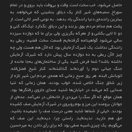
حاصل می‌شود. خب سخت است. وقت و بی‌وقت باید بروی و در تمام
سوراخ سمبه‌های شهر کنار یک دیلاق بنشینی که می‌خواهد به
بهترین راننده‌ی دنیا رانندگی یاد بدهد. به نوعی کسر لاتی است. از
پشت هم مدام مردم بوق بزنند و این دیلاق نگذارد تیک‌آف کنی و
دو تا لایی بکشی و از معرکه بگریزی. ولی برای ما که دوازده سیزده
سالی می‌شود گواهینامه گرفته‌ایم قسمت سخت قضیه، ربطی به
رانندگی نداشت. یک شهرک آزمایش بود که الآن هم هست، ولی چه
چیز الآن ربطی به ده دوازده سال پیش دارد که شهرک آزمایش
داشته باشد؟ شما فرض کنید یکی از ساختمان‌های به‌جا مانده از
جنگ جهانی دوم را آورده‌اند گذاشته‌اند کنار شیخ فضل‌الله.
اتوبانش البته. هر روز صبح زمانی که همه‌ی مردم این شهرِ تازه از
زیر شلاق جنگ خلاص شده، خواب بودند. همان زمانی که تنها
صدایی که می‌شد در خیابان‌ها شنید صدای جاروی رفتگرها بود.
همان موقع که اگر سگ را می‌زدی از خانه‌اش در نمی‌آمد. عده‌ای از
جوانان برومند این مرز و بوم روبروی در شهرک آزمایش صف کشیده
بودند. خیلی از شماها شاید معنی درست صف را نفهمیده باشید.
حق هم دارید. ندیده‌اید. راستی چرا. دیده‌اید. این صف که
می‌گویم، یک چیزی شبیه صفی بود که برای رأی دادن به میرحسین
بسته بودید. صف مثل هدفونی که دو دقیقه در جیب می‌ماند و