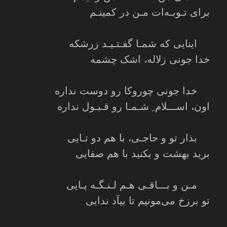
برای تـوبـه‌ات مـن در کمینـم
اینایی که شمـا گفـتـیـد زرشکه
خدا جونی زلاله، اشک چشمه
خدا جونی چوروکا رو دوست نداره
اون، اســـلام ِ شـمـا رو قـبـول نداره
بذار تو و حاجـی، با هم دو تـایی
برید بهشت و بکنید با هم صفایی
مـن و بـــاقـی هـم لـنـگـه پـایی
تو برزخ می‌مونیم تا بیآد ندایی