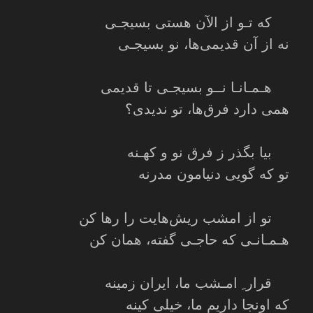
که تـو از الآن هستی بسیجـی
نه از آن قدیمی‌ها، نو بسیجـی
هـمـانـا نــو بسیجـی تا قدیمی
همی دارد فرق‌ها، تو ندیدی؟
بیا بگذر ز فرق نو و کهـنه
تو که گویی دنیامون مدرنه
تو از امشب ریش‌هایت را رها کن
هـمـانـی که حاجـی گفته، همان کن
قرار ِ امـشب ما، ایران زمینه
که اونجا داریم ما، خیلی کینه