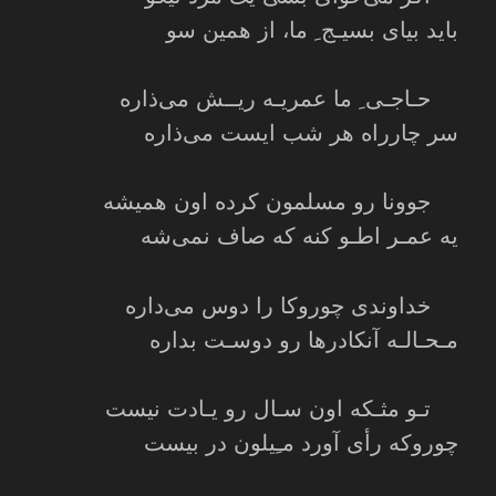
باید بیای بسیـج ِ ما، از همین سو
حـاجـی ِ ما عمریـه ریــش می‌ذاره
سر چارراه‌ هر شب ایست می‌ذاره
جوونا رو مسلمون کرده اون همیشه
یه عمـر اطـو کنه که صاف نمی‌شه
خداوندی چوروکا را دوس می‌داره
مـحـالـه آنکادرها رو دوسـت بداره
تـو مثـکه اون سـال رو یـادت نیست
چوروکه رأی آورد مـِیلون در بیست