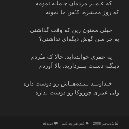
که عـمــر مردمان جـملـه تمومه
که روز محشره، کـَس جا نمونه
خیلی ممنون زین که وقت گذاشتی
به جز مـن گوش دیگه‌ای نداشتی؟
یه عمری خوانده‌اید، حالا که مـُردم
دیـگـه دسـت بـــردارید، بالا آوردم
خـداونــد بـنـده‌هــاش رو دوست داره
ولی عمری چوروکا رو دوست نداره
ارسال
دسته‌ها
برای خدا جونی، چوروکا رو دوست ن
1 دسامبر 2008
شعر
,
طنز
,
یاداشت
۱ دیدگاه
شده