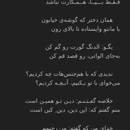
فـقـط بـــپــا، هــمـکارت نباشد
همان دختر که گوشه‌ی خیابون
با مانتو وایستاده تا بالای رون
بگـو: الدنگ گورت رو گم کن
به‌جای الواتی، رو قصد قم کن
ندیدی که با هم‌جنس‌هات چه کردیم؟
می‌خوای با تو بـکنیم، آنـچـه کردیم؟
خلاصه گفـتـنـم: دیـن تـو همیـن است
منم گفتم که: این دین، دین ِ کین است
خدای من که گفته: من رحیمم