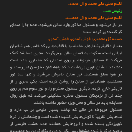
اللهم صلی علی محمد و آل محمد.
رئیس سـ…
اللهم صلی علی محمد و آل محمـــد.
در باز می‌شود و مسئول مذکور وارد سالن می‌شود. همه جا را صدای
کر کننده پر کرده است:
دسته گل محمدی؛ خوش آمدی، خوش آمدی.
بعد از دقایقی شعارهای مختلف و با قافیه‌هایی که خاص هنر شاعران
ایرانی است، سکوت به فضای سالن بر‌می‌گردد. مجری مسابقه کمک
می‌کند تا مسئول مربوطه بر روی صندلی که مقداری بلند است
بنشیند. ایشان طوری می‌نشینند که پاهایشان به زمین نمی‌رسند و
در هوا معلق هستند. نور سالن خاموش می‌شود و تنها سه نور
مستقیم، فضاهایی از سالن را روشن کرده است. یکی مجری را از
تاریکی خارج کرده. دیگری مسئول محترم را. و نور سوم هم بر روی
چند تن از نزدیکان مسئول محترم سنگینی می‌کند که طبق روال
مسابقه باید در سالن و محل ویژه حضور داشته باشند.
مسئول مربوطه در حالی که لبخند بسیار ملیحی بر لب دارد و
لب‌هایش تقریباً تا گوش‌هایش کشیده شده است و چشمانش از فرط
ذوق‌زدگی بسته شده و ابروهایش همانند عدد هشت فارسی از
ناحیه مرکز تا شده،مشغول سر تکان دادن و نگاه کردن به جمعیت و