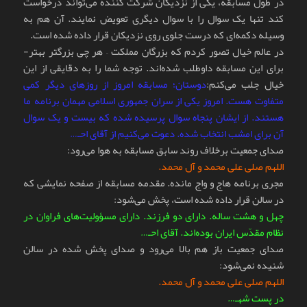
در طول مسابقه، یکی از نزدیکان شرکت کننده می‌تواند درخواست
کند تنها یک سوال را با سوال دیگری تعویض نمایند. آن هم به
وسیله دکمه‌ای که درست جلوی روی نزدیکان قرار داده شده است.
در عالم خیال تصور کردم که بزرگان مملکت – هر چی بزرگتر بهتر-
برای این مسابقه داوطلب شده‌اند. توجه شما را به دقایقی از این
خیال جلب می‌کنم:
دوستان؛ مسابقه امروز از روزهای دیگر کمی
متفاوت هست. امروز یکی از سران جمهوری اسلامی مهمان برنامه ما
هستند. از ایشان پنجاه سوال پرسیده شده که بیست و یک سوال
آن برای امشب انتخاب شده. دعوت می‌کنیم از آقای احـ…
صدای جمعیت بر‌خلاف روند سابق مسابقه به هوا می‌رود:
اللهم صلی علی محمد و آل محمد.
مجری برنامه هاج و واج مانده. مقدمه مسابقه از صفحه نمایشی که
در سالن قرار داده شده است، پخش می‌شود:
چهل و هشت ساله. دارای دو فرزند. دارای مسؤولیت‌های فراوان در
نظام مقدّس ایران بوده‌اند. آقای احـ…
صدای جمعیت باز هم بالا می‌رود و صدای پخش شده در سالن
شنیده نمی‌شود:
اللهم صلی علی محمد و آل محمد.
در پست شهـ…