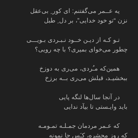
یه عــمر می‌گفتنم: ای کور ِ بی‌عقل
نزن “تو خود خدایی”، بر دل ِ طبل
تـو کـه از دیـن خــود نـبـردی بـویـــی
چطور می‌خوای بمیری؟ با چه رویی؟
همین‌که مـُردی، می‌ری به دوزخ
ببخشیـد، قبلش می‌ری بــه برزخ
در آنجا سال‌ها لنگه پایی
باید وایـستی تا بیآد ندایی
که عـمر مردمان جمـلـه تمـومـه
که روز محشره، کـَس جا نمونه