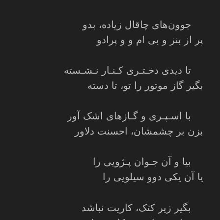
جوون‌های چاقال زیاده، بدو
پر از بنز و بی ام و و پرادو
تا دیدی دخـتـری کـنـار نـشـسته
بگیر گاز موتور را تو، تا دسته
با اسـپـری و گـازهای اشک آور
بزن بر چشمشان، احسنت دلاور
بیا و آن جـوان پـژویی را
یا آن یکی دوو سیلویی را
بگیر زیر کتک، کاریت نباشد