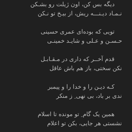
دیگه بس کن، اون ژیلت رو بشـکن
نـمـاد دیـنـــه ریش، از بیـخ تو نـکن
تویی که بوده‌ای عمری حسینی
حـسـن و عـلی و شایـد خمینـی
قدم آخــر که داری در مـقـابـل
نکن سختی، باز هم باش عاقل
کـه دیـن را و خدا را و پیمبر
ندی بر باد، بی نهی ِ ز منکر
همین یک گام ِ تو مونده تا اسلام
نشستی هر جایی، بکن تو اعلام