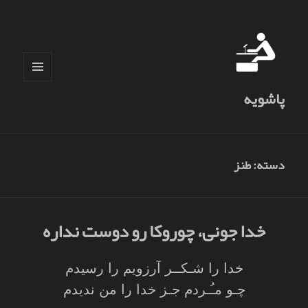
فهرست
پاشویه
و
ابزارک‌ها
دسته:
طنز
خدا جونی، چوروکا رو دوست نداره
خدا را شـکــر آرزویم را رسیدم
چـو مـُـردم جـز خدا را من ندیدم