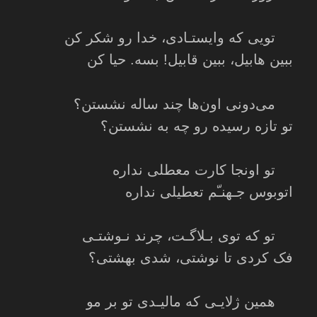
تویی که وایستـادی، خدا رو شکر کن
ببین هابیل، ببین قابیل! بسه. حیا کن
می‌دونی اون‌ها چند ساله نشستن؟
تو تازه رسیده رو چه به نشستن؟
تو اونجا کارت معطلی نداره
اتوبوس جـهنـّم تعطیلی نداره
تو که توی بـلاگـت، چرند نـوشتـی
فک کردی تا نوشتی، شدی بهشتی؟
همین ژلایـی که مالیـدی تو بر مو