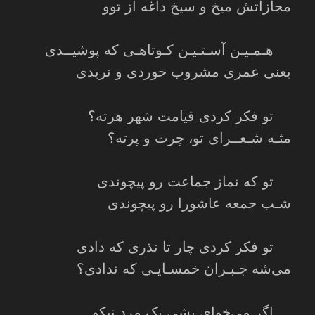
مجازاتش میخ و سیخ داغه از توو
هـمـیـن آسـتـیـن کـوتاهـی که پوشیــدی
یعنی عمری مشروب خوردی و نریدی
تو فکر کردی قیامت شهر هرته؟
مثـه شـعــرای تو، چرت و پرته؟
تو که نماز جماعت رو پیچوندی
شـب جمعه عاشورا رو پیچوندی
تو فکر کردی چار تا نذری که دادی
می‌شه جـبـران خمسـایـی که ندادی؟
اگر می‌خوای بشی یک مرد نیکو