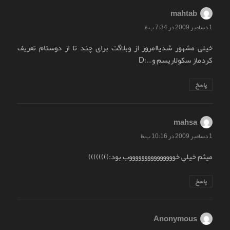
mahtab
گفت:
1 دسامبر 2009 در 7:34 ب.ظ
خیلی مشهور شدیاامروز از وبلاگت برای چند تا از دوستام تعریف
کردماز سکولاریسم و…:D
پاسخ
mahsa
گفت:
1 دسامبر 2009 در 10:16 ب.ظ
ميثم خيلي خوووووووووووووووب بود:))))))))
پاسخ
Anonymous
گفت: