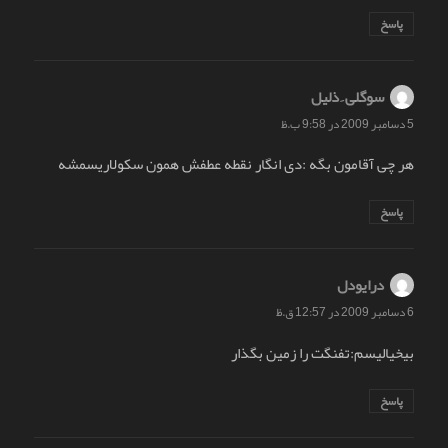
پاسخ
سوگلی ِ ذلیل
گفت:
5 دسامبر 2009 در 9:58 ب.ظ
هر چی آقامون بگه :دی انگار نقطه عطفش همون سکولاریسمشه
پاسخ
درایودل
گفت:
6 دسامبر 2009 در 12:57 ق.ظ
بیخیالیسم:تفنگت را زمین بگذار
پاسخ