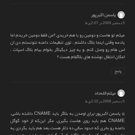
یاسمن اکبرپور
گفت:
5 دسامبر 2009 در 2:07 ق.ظ
میثم تو هاست و دومین رو با هم خریدی ؟من فقط دومین خریدم اما
یادمه وقتی اینجا بلاگ داشتم ، توی تنظیمات دامنه نتونستم دی ان
اس هام رو وصل کنم .و یه چیز دیگهاگر بخوام بیام بلاگ اسپات ،
امکان انتقال نوشته های بلاگفام هست ؟
پاسخ
میثم الله‌داد
گفت:
5 دسامبر 2009 در 2:10 ق.ظ
@ یاسمن اکبرپور؛برای اومدن به بلاگر باید CNAME داشته باشی.
CNAME هم باید روی هاست بگیری. مگر این‌که از خود گوگل
دامنه رو بخری که حدود سالی ده دلار هست.بعد هم باید بگردی یه
جایی پیدا کنی که بشه از بلاگفا بک آپ گرفت. من بلد نیستم. بعد