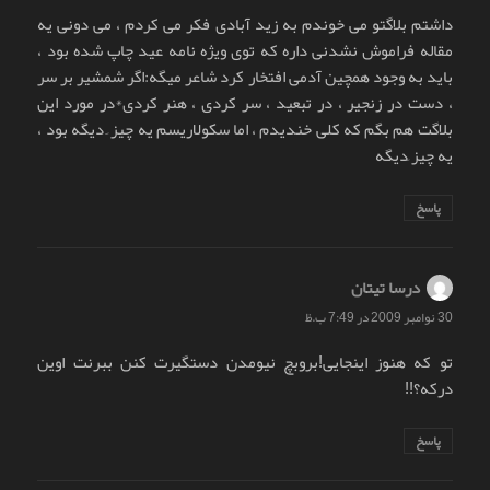
داشتم بلاگتو می خوندم به زید آبادی فکر می کردم ، می دونی یه
مقاله فراموش نشدنی داره که توی ویژه نامه عید چاپ شده بود ،
باید به وجود همچین آدمی افتخار کرد شاعر میگه:اگر شمشیر بر سر
، دست در زنجیر ، در تبعید ، سر کردی ، هنر کردی*در مورد این
بلاگت هم بگم که کلی خندیدم ، اما سکولاریسم یه چیز ِ دیگه بود ،
یه چیز ِدیگه
پاسخ
درسا تیتان
گفت:
30 نوامبر 2009 در 7:49 ب.ظ
تو که هنوز اینجایی!بروبچ نیومدن دستگیرت کنن ببرنت اوین
درکه؟!!
پاسخ