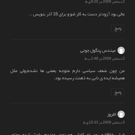
2 دسامبر 2009 در 9:20 ق.ظ
عالی بود ! زودتر دست به کار شو و برای 16 آذر بنویس …
پاسخ
مهندس پنگول جونی
گفت:
2 دسامبر 2009 در 2:48 ب.ظ
من چون ضعف سیاسی دارم متوجه بعضی ها نشدم.ولی مثل
همیشه ایده ی نابی به ذهنت رسیده بود.
پاسخ
افروز
گفت:
3 دسامبر 2009 در 10:33 ق.ظ
خيلي خلاقانه بود تو كفش همينجور موندم باعث شده موتور