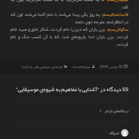
کف.
فاندامنتالیسم:
یه روز یکی پیدا می‌شه، با دلم آشنا می‌شه. اون که
در انتظارشم، عمرمه جون دلمه.
سکولاریسم:
بزن باران که دین را دام کردند، شکار خلق و صید خام
کردند. بزن باران خدا بازیچه‌ای شد، که با آن کسب ننگ و نام
کردند.
ارسال
نویسنده
دسته‌ها
30 نوامبر 2009
میثم الله داد
اجتماعی
,
سیاسی
,
طنز
,
یاداشت
شده
در
55 دیدگاه در “آشنایی با مفاهیم به شیوه‌ی موسیقایی”
ناوبری
دیدگاه‌های تازه‌تر
دیدگاه
مـیلاد
گفت: