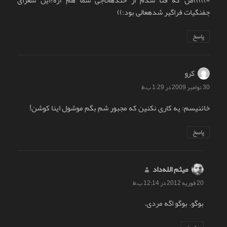
=)))))من که فنا شدم از خندهحاجی شما هم آره؟این شعرای
جفنگیات فراگیر شدهعالی بود:))
پاسخ
کرو
گفت:
30 نوامبر 2009 در 1:29 ب.ظ
خائنیسم: یه کاری نکنین که مجبور شم بگم موشول اینا کوشن!
پاسخ
میثم الله‌داد
گفت:
20 فوریه 2012 در 12:14 ب.ظ
بوگو. بوگو اگه مردی.