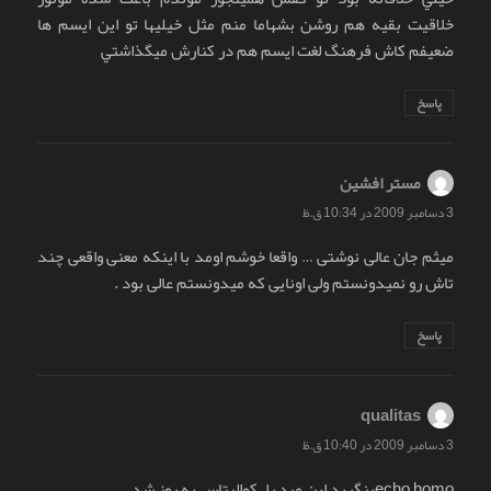
خلاقيت بقيه هم روشن بشهاما منم مثل خيليها تو اين ايسم ها
ضعيفم كاش فرهنگ لغت ايسم هم در كنارش ميگذاشتي
پاسخ
مستر افشین
گفت:
3 دسامبر 2009 در 10:34 ق.ظ
میثم جان عالی نوشتی … واقعا خوشم اومد با اینکه معنی واقعی چند
تاش رو نمیدونستم ولی اونایی که میدونستم عالی بود .
پاسخ
qualitas
گفت:
3 دسامبر 2009 در 10:40 ق.ظ
echo homoبنگريد اين مرد را. كواليتاس به روز شد.