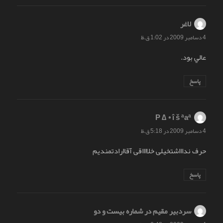
لاغر
گفت:
4 دسامبر 2009 در 1:02 ق.ظ
عالي بود.
پاسخ
P ∆ ® î š ªaª
گفت:
4 دسامبر 2009 در 5:18 ق.ظ
حرف نداااشتخیلی خلااااقی آقاارادتمندیم
پاسخ
سردبیر مقیم در شماره بیست و دو
گفت: