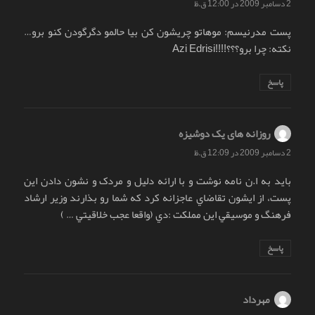
2 دسامبر 2009 در 12:00 ق.ظ
پست مدرنیسم: موهاتو چریشون کن بیا حالمو دگرگودن کنو برو…
نکته: چرا برو؟؟؟!!!!Azi Edrisi
پاسخ
روزانه های یک دوشیزه
گفت:
2 دسامبر 2009 در 12:09 ق.ظ
بايد به ا.ن نامه نوشت و با ارائه دليل و مردک و نشون دادن اين
پست، از ايشون تقاضاي عاجزانه کرد که شما رو بذارند وزير ارشاد
فرهنگ و موسيقي اين مملکت :دي (واقعا عجب خلاقيتي … )
پاسخ
مهرداد
گفت: