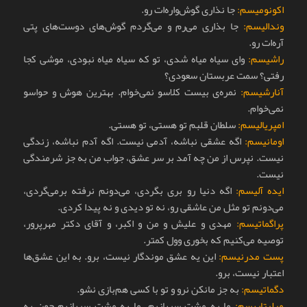
اکونومیسم:
جا نذاری گوش‌واره‌ات رو.
وندالیسم:
جا بذاری می‌رم و می‌گردم گوش‌های دوست‌های پتی
آره‌ات رو.
راشیسم:
وای سیاه میاه شدی، تو که سیاه میاه نبودی، موشی کجا
رفتی؟ سمت عربستان سعودی؟
آنارشیسم:
نمره‌ی بیست کلاسو نمی‌خوام. بهترین هوش و حواسو
نمی‌خوام.
امپریالیسم:
سلطان قلبم تو هستی، تو هستی.
اومانیسم:
اگه عشقی نباشه، آدمی نیست. اگه آدم نباشه، زندگی
نیست. نپرس از من چه آمد بر سر عشق، جواب من به جز شرمندگی
نیست.
ایده آلیسم:
اگه دنیا رو بری بگردی، می‌دونم نرفته برمی‌گردی،
می‌دونم تو مثل من عاشقی رو، نه تو دیدی و نه پیدا کردی.
پراگماتیسم:
مهدی و علیش و من و اکبر، و آقای دکتر مهرپرور،
توصیه می‌کنیم که بخوری وول کمتر.
پست مدرنیسم:
این یه عشق موندگار نیست، برو. به این عشق‌ها
اعتبار نیست، برو.
دگماتیسم:
به جز مانکن نرو و تو با کسی هم‌بازی نشو.
میلیتاریسم:
ما یه مشت سربازیم. ما یه مشت سربازیم جون به