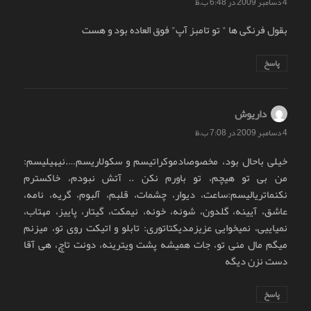
4 دسامبر 2009 در 6:48 ب.ظ
بقول فرنگی ها " تو تامبز آپ" فوق العاده بود و هست
پاسخ
داریوش
گفت:
4 دسامبر 2009 در 7:08 ب.ظ
خیلی باحال بود، مخصوصادموکراتیسم و سکولاریسم….نیهیلیسم:
من بی تو هیچم، تو باورم نکن .. آتش نبودم، خاکسترم
نکنماتریالیسم:ساعت، دیوار، چشمات، قلبم، آلبوم، گریه، نامه،
عاشق، آیینه، گلدون، شونه، خونه، نیمکت، گیتار، پاییز، مهتاب،
نمیاییی، نمیخوایی عزیزمدیکتاتوری: تابلو و اتیکت روی تو، میزنم
میگم مال منی تو، جات همیشه پشت ویترینه، دونت تاچ، هی آقا
دست نزن دیگه
پاسخ