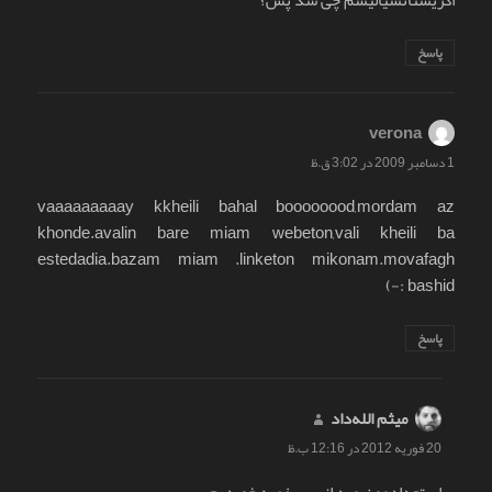
پاسخ
verona
گفت:
1 دسامبر 2009 در 3:02 ق.ظ
vaaaaaaaaay kkheili bahal boooooood,mordam az
khonde.avalin bare miam webeton,vali kheili ba
estedadia.bazam miam .linketon mikonam.movafagh
bashid :-)
پاسخ
میثم الله‌داد
گفت:
20 فوریه 2012 در 12:16 ب.ظ
استعدادمون مرد از بس غصه خوردیم.