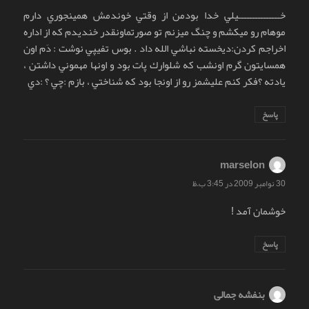
خـــــــــــــــيلي خدا بودمن از وقتي خوندمش همينجوري دارم
موهام رو ميكشم و چنگ ميزنم تو صورتماونقدر خنديدم كه از اداره
اخراجم كردن:ديخسته نباشي الله داد . بوس تفيپي نوشت : دَم اون
همسايتون گرم اونشب كه شلوارك پات بود و اونها مهموني داشتن ،
يادته ؟فكر كنم عليشمز رو از اونجا بود كه شناختي ، بازم :چي ؟ :دي
پاسخ
marselon
گفت:
30 نوامبر 2009 در 3:45 ب.ظ
خوشمان آمد !
پاسخ
بنفشه جمالی
گفت: