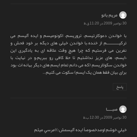
مریم بانو
گفت:
30 نوامبر 2009 در 11:20 ق.ظ
با خواندن دموکارتیسم، تروریسم، اکونومیسم و ایده آلیسم می
ترکیــــــــــم از خنده.با خواندن خیلی های دیگه بر خود فحش و
نفرین می فرستیم که چرا هیچ وقت علاقه ای به یادگیری این
«ایسم» های عزیز نداشتیم تا حظ کافی رو ببریم.و در نهایت با
خواندن سکولاریسم (که می دانم تمام ایسم های دیگر بهانه ات بود
برای بیان فقط همان یک ایسم) سکوت می کنیم…
پاسخ
صبــــا
گفت:
30 نوامبر 2009 در 12:30 ب.ظ
خيلي خوشم اومدخصوصاً ايده آليسمش:))مرسي ميثم