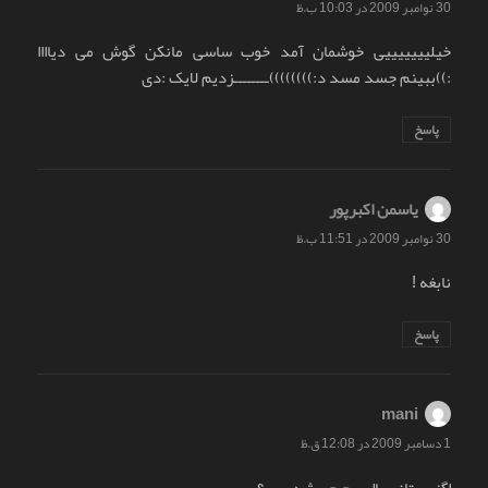
30 نوامبر 2009 در 10:03 ب.ظ
خیلیییییییی خوشمان آمد خوب ساسی مانکن گوش می دیاااا
:))ببینم جسد مسد د:))))))))ــــــــزدیم لایک :دی
پاسخ
یاسمن اکبرپور
گفت:
30 نوامبر 2009 در 11:51 ب.ظ
نابغه !
پاسخ
mani
گفت:
1 دسامبر 2009 در 12:08 ق.ظ
اگزیستانسیالیسم چی شد پس؟