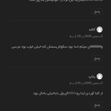
پاسخ
آلاله
گفت:
3 دسامبر 2009 در 1:29 ب.ظ
وااااااااااااااای میثم خدا بود سکولاریسمش که خیلی خوب بود مرسی
پاسخ
یناپ
گفت:
3 دسامبر 2009 در 3:45 ب.ظ
از کجا آوردی اینا رو=))))))ای ول باباخیلی باحال بود
پاسخ