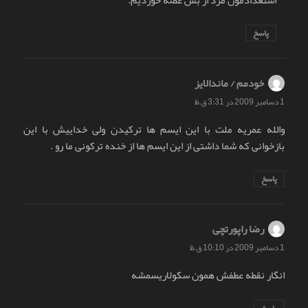
پاسخ
خودمم / ماندالایز
گفت:
1 دسامبر 2009 در 3:31 ق.ظ
والله عمریه ملت با این ایسم ها ترکیدن ولی خداییش با این
بازخوانی که شما داشتی از این ایسم ها از خنده ترکونی ما رو .
پاسخ
رضا راپورتچی
گفت:
1 دسامبر 2009 در 10:10 ق.ظ
انگار نقطه عطفش همون سکولاریسمشه