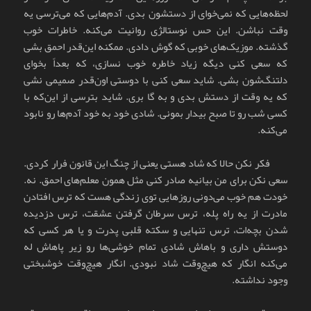
لحظه‌هایی که نمی‌خوای از دستشون بدی. آدم‌هایی که می‌ترسی یه
وقت نباشن. این حس نوستالژی روانیت می‌کنه. خاطرات خوب
گذشته. موزیک‌های خوبی که گوش دادی. ممکنه این‌قدر احمق بشی
که سعی کنی دیگه زیاد خاطره خوب نسازی، که بعداً بخوای
دلتنگ‌شون بشی. شاید سعی کنی با دوستی اون‌قدر صمیمی نشی
که یه وقت از دستش بدی و به گا بری. شاید بترسی از این‌که با
کسی شب رو تا صبح بیدار بمونی. شادی خود به خود آدم‌ها رو نابود
می‌کنه.
فکر نکن حالا که شاد هستی یعنی از چنگ این قانون فرار کردی.
سعی نکن برای من بیانیه صادر کنی مثل همون معلم‌های احمق. نه.
خودت هم خوب می‌دونی روزهایی توی زندگی هست که ترس افتادن
مادرت از یه راه پله، ترس سرطان گرفتن عشقت، ترس دزدیده
شدن بچه‌ات، ترس تنهایی و سکته قلبی پدرت و یا هر کسی که
دوستش داری و باهاش شادی تمام خوشی‌ها رو زیر پاهاش له
می‌کنه انگار که هیچ‌وقت شاد نبودی. انگار هیچ‌وقت خوشبختی
وجود نداشته.