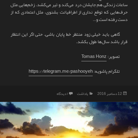
ساعات زندگی هم جایشان درد می‌کند و تیر می‌کشد. زخم‌هایی مثل
حرف‌هایی که توقع نداری از اطرافیانت بشنوی، مثل اعتمادی که از
دست رفته است و…
گاهی باید خیلی زود منتظر خط پایان باشی. حتی اگر این انتظار
قرار باشد سال‌ها طول بکشد.
تصویر:
Tomas Honz
تلگرام پاشویه:
https://telegram.me/pashooyeh
ارسال
دسته‌ها
برای تاریکی
12 دسامبر 2016
یاداشت
۱ دیدگاه
شده
در