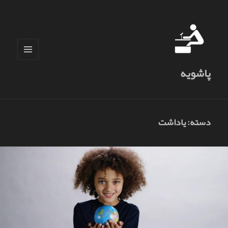
فهرست
پاشویه
و
ابزارک‌ها
دسته:
یاداشت