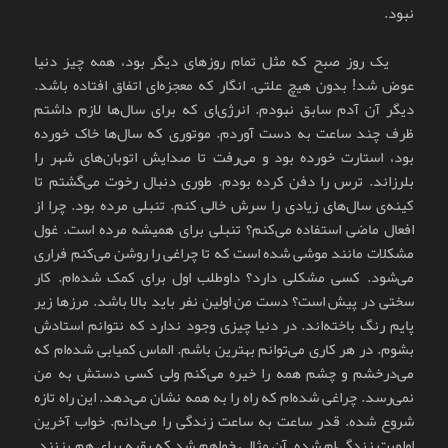
نبود.
یک روز صبح که مثل تمام روزهای دیگر بود، همه چیز دنیا
عوض شد! بدون هیچ علتی. انگار که معجزه‌ای اتفاق افتاده باشد.
دیگر آن آدم سابق نبودم. انرژی‌ای که برای سال‌ها لازم داشتم
ظرف چند ساعت به دست آوردم. موتوری که سال‌ها خاک خورده
بود، استارت خورده بود و می‌رفت تا صدایش اتوبان‌های شهر را
بلرزاند. ترس را دفن کرده بودم. طوری دنبال رخوت می‌گشتم تا
کینه‌ی سال‌های زیادی را سرش خالی کنم. تنبلی مرده بود. چرا از
افعال ماضی استفاده می‌کنم؟ تنبلی برای همیشه مرده است. غول
مشکلات مانند موشی شده است که تا چراغی را روشن می‌کنم فراری
می‌شود. کسی مشکلی دارد؟ داوطلب اول برای کمک شده‌ام. کار
سختی در پیش است؟ دست من اولین نفر باید بالا باشد. مرزها زیر
پایم رنگ باخته‌اند. در دنیا چیزی وجود ندارد که نتوانم استادش
بشوم. در هر کاری می‌توانم بهترین باشم. الماس کمیابی شده‌ام که
می‌درخشم و چشم همه را خیره می‌کنم ولی کسی دستش به من
نمی‌رسد. چراغی شده‌ام که راه را به همه نشان می‌دهد. این راه تازه
شروع شده. قدر ساعت به ساعت زندگی را می‌دانم. خواب آخرین
اولویت زندگی‌ام شده. آن مثالی خواهم شد که بقیه برای هم بزنند.