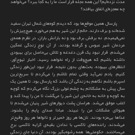
مدت نزده‌ایم؟ این همه عجله قرار است ما را به کجا ببرد؟ می‌خواهد
چه معجزه‌ای اتفاق بیافتد؟
پارسال همین موقع‌ها بود که دیدم کوه‌های شمال تهران سفید
شده‌اند و برف دارند. حالم از این شهر به هم می‌خورد. هیچ‌چیزش را
نمی‌فهمیدم. نه برفش برف بود و نه بارانش باران. در نظرم همه‌ی
مردمان شهر عبوس و گرفته بودند. از آن نوع زندگی غمگین
می‌شدم. قرار نبود یک قرن دغدغه و تلاش بی‌حاصل برای بهبودی
داشته باشیم که هیچ‌وقت از راه نخواهد رسید. اخبار تهوع‌آور،
انتظارهای بیهوده، بحث‌های بدون نتیجه. قرار نبود این‌طور زندگی
کنیم. یادم نمی‌آید وقتی تمام تلاشم را می‌کردم تا سریع‌ترین
اسپرم باشم٬ نگاهم به زندگی آن باشد که پارسال بود. تا همین یک
سال پیش به مشکلاتم به چشم غولی بزرگ نگاه می‌کردم که کوچه
به کوچه و خانه به خانه‌ی این شهر را می‌گشت تا من را پیدا کند و
اغلب موفق می‌شد. هراسان پشت دیوارهای شهر پنهان می‌شدم تا
هیولای مشکلات من را نبیند. مبادا صدای پایم را بشنود.
غذاها بی‌مزه بودند. نان‌ها هر روز خمیرتر و نانواها هر روز وقیح‌تر
می‌شدند. راننده‌های تاکسی با ندادن بقیه‌ی کرایه تاکسی برج
می‌ساختند. حکومتی‌ها همه رشوه‌بگیر بودند. آن دنیا جای زندگی