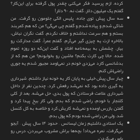
کرده. ازم پرسید فکر می‌کنی چقدر پول گرفته برای این‌کار؟
گفتم یک میلیون دلار. گفت نه. ۹۰ دلار!
سه سال پیش توی جاده، پلیس الکی جلومون رو گرفت. من
شاکی شدم و پیاده شدم و گفتم چی می‌‌گی؟ من که هم کمربند
بستم و هم سرعت نداشتم و خلاف نکردم. گفت نگران نباش،
بالاخره ازت یه چیزی گیر می‌آرم. گفتم عمراً. گفت مدارکت رو
بیار. چشمش به بیمه‌نامه افتاد و گفت این‌که دو روزه تموم
شده. حالا چی کارت بکنم؟ ماشین رو بخوابونم؟ من هم که از
بدشانسی کارد می‌زدی خونم در نمی‌اومد مجبور شدم یه جوری
راضی‌اش کنم.
چهار سال پیش خیلی به پایان کار یه خونه نیاز داشتم. شهرداری
یه گیری داده بود که نمی‌شد رفعش کرد. چندین نفر از داخل
شهرداری علامت فرستادن که پول بدی، حل می‌شه. بعد از کلی
کلنجار با خودم، راضی شدم که بدم. ولی کار بیخ پیدا کرد و
گفتن بازرس اومده و نمی‌شه کاریش کرد و خلاصه به کل کنسل
شد. ولی من راضی شده بودم که پول بدم.
یک استادی داشتیم زمان لیسانس – حدود ۱۴ سال پیش – آبجو
می‌گرفت، نمره می‌داد! بچه‌ها براش مشروب می‌بردن، درس رو
پاس می‌کردن.