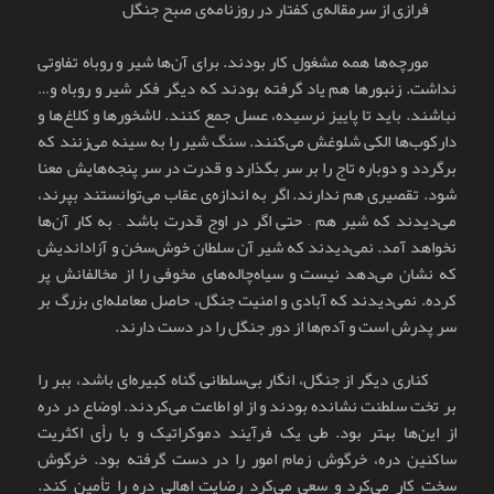
فرازی از سرمقاله‌ی کفتار در روزنامه‌ی صبح جنگل
مورچه‌ها همه مشغول کار بودند. برای آن‌ها شیر و روباه تفاوتی
نداشت. زنبورها هم یاد گرفته بودند که دیگر فکر شیر و روباه و…
نباشند. باید تا پاییز نرسیده، عسل جمع کنند. لاشخورها و کلاغ‌ها و
دارکوب‌ها الکی شلوغش می‌کنند. سنگ شیر را به سینه می‌زنند که
برگردد و دوباره تاج را بر سر بگذارد و قدرت در سر پنجه‌هایش معنا
شود. تقصیری هم ندارند. اگر به اندازه‌ی عقاب می‌توانستند بپرند،
می‌دیدند که شیر هم – حتی اگر در اوج قدرت باشد – به کار آن‌ها
نخواهد آمد. نمی‌دیدند که شیر آن سلطان خوش‌سخن و آزاداندیش
که نشان می‌دهد نیست و سیاه‌چاله‌های مخوفی را از مخالفانش پر
کرده. نمی‌دیدند که آبادی و امنیت جنگل، حاصل معامله‌ای بزرگ بر
سر پدرش است و آدم‌ها از دور جنگل را در دست دارند.
کناری دیگر از جنگل، انگار بی‌سلطانی گناه کبیره‌ای باشد، ببر را
بر تخت سلطنت نشانده بودند و از او اطاعت می‌کردند. اوضاع در دره
از این‌ها بهتر بود. طی یک فرآیند دموکراتیک و با رأی اکثریت
ساکنین دره، خرگوش زمام امور را در دست گرفته بود. خرگوش
سخت کار می‌کرد و سعی می‌کرد رضایت اهالی دره را تأمین کند.