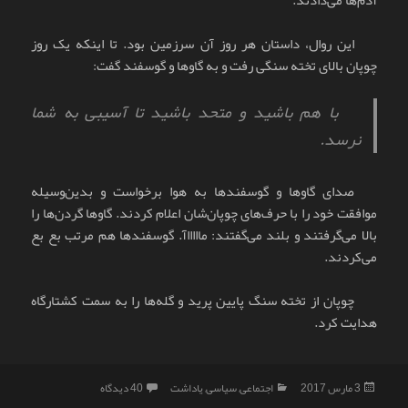
این روال، داستان هر روز آن سرزمین بود. تا اینکه یک روز
چوپان بالای تخته سنگی رفت و به گاوها و گوسفند گفت:
با هم باشید و متحد باشید تا آسیبی به شما
نرسد.
صدای گاوها و گوسفندها به هوا برخواست و بدین‌وسیله
موافقت خود را با حرف‌های چوپان‌شان اعلام کردند. گاوها گردن‌ها را
بالا می‌گرفتند و بلند می‌گفتند: ماااااآ. گوسفندها هم مرتب بع بع
می‌کردند.
چوپان از تخته سنگ پایین پرید و گله‌ها را به سمت کشتارگاه
هدایت کرد.
ارسال
دسته‌ها
برای جنگل دیگر سبز نخ
3 مارس 2017
اجتماعی
,
سیاسی
,
یاداشت
40 دیدگاه
شده