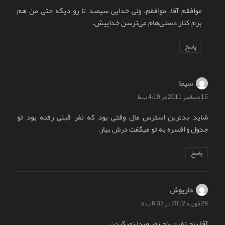
موافقم آقا. موافقم. ولی خدایی سیصد تا رو دیگه حتی من هم
برم کنار دستی‌هام می‌ترسن خداییش.
پاسخ
سیما
گفت:
15 دسامبر 2011 در 4:19 ب.ظ
شاید بدترین استرس مال وقتی بود که نفر قبلی رفته بود تو
جدول و افسره به تو میگفت درش بیار.
پاسخ
داریوش
گفت:
29 فوریه 2012 در 6:33 ب.ظ
آقا پنج نفر- پنج نفر صدا نمیکردن