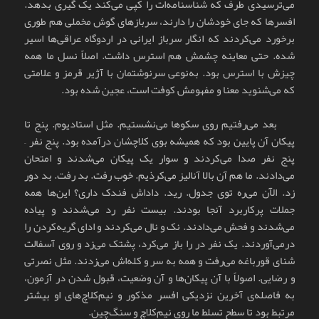
می‌ترسیدی طرف که شناسنامه‌ات را کپی می‌کند یک گیری بدهد.
افسرها که جای خودشان را دارند، سربازهای گوش مخملی هم طوری
برخورد می‌کردند که انگار سرباز ایرانی در اردوگاه عراقی‌ها اسیر
شده. حتی معاینه چشمش هم استرس داشت. اصلاً نسل ما همه
چیزش با استرس بود. به‌نوعی سرنوشتمان با آژیر قرمز و علامتی
که می‌شنوید معنا و مفهومش کوفت است، عجین شده بود.
بعد می‌رفتیم روی سکوها می‌نشستیم. مثل استادیوم. پنج تا
پیکان آن پایین بود که همیشه بوی کلاچشان درآمده بود. پنج نفر –
پنج نفر صدا می‌کردند و سوار یک پیکان می‌شدند و امتحان
می‌دادند. ما هم آن بالا آنالیز می‌کرذیم. خوب رفت. بد رفت. بد دور
زد. الآن می‌ره توی جدول. رید. داداش فندک داری؟ این‌ها همه
جملات پرکاربرد آنجا بودند. بیست نفر رد می‌شدند و پیاده
می‌شدند و فحش می‌دادند. نک و نال می‌کردند و ادای گریه‌کردن را
درمی‌آوردند. یک نفر در را باز می‌کرد، پشتک می‌زد و روی آسفالت
شنای قورباغه می‌رفت و همه به سر و کله‌اش می‌زدند. مثل نصرتی
و رضایی. اصولاً با آن پیکان‌ها و آن وضعیت، قبول شدن در آزمون،
به فاصله‌ی آخرین نزدیکی افسر مذکور و نیم‌کلاچ‌های او بیشتر
مرتبط بود تا سطح تسلط ما روی نیم‌کلاچ و سنگ‌چین.