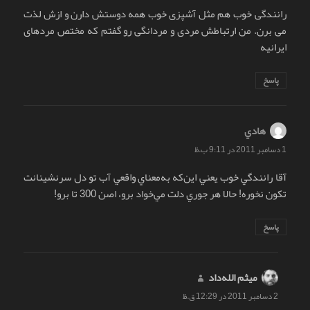
رانندگی خوب هم مثل آشپزی خوب همه دوستش دارن و ازش لذت
می برن. من ارتباطش مردی و مردانگی رو گفتم که مختص مردهای
ایرانیه
پاسخ
هادي
گفت:
1 دسامبر 2011 در 9:11 ب.ظ
آقا رانندگي خوب يعني اين‌که به‌معناي واقعي آب تو دل سرنشينانت
تکون نخوره! حالا هر جوري دلت مي‌خواد برو، اصن 300 تا برو!
پاسخ
میثم الله‌داد
گفت:
2 دسامبر 2011 در 12:29 ق.ظ