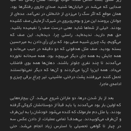
صدایی که می‌شد در خیابان‌ها شنید صدای جاروی رفتگرها بود.
همان موقع که اگر سگ را می‌زدی از خانه‌اش در نمی‌آمد. عده‌ای از
جوانان برومند این مرز و بوم روبروی در شهرک آزمایش صف کشیده
بودند. خیلی از شماها شاید معنی درست صف را نفهمیده باشید.
حق هم دارید. ندیده‌اید. راستی چرا. دیده‌اید. این صف که
می‌گویم، یک چیزی شبیه صفی بود که برای رأی دادن به میرحسین
بسته بودید. صف مثل هدفونی که دو دقیقه در جیب می‌ماند و
همه جایش به همه جای دیگر می‌پیچد بود. همه صبحانه نخورده
می‌آمدند تا چند نفری جلوتر باشند. دهان‌ها همه بوی فاضلاب
می‌داد. همه این‌پا آن‌پا می‌کردند و آن‌ها که دیگر نمی‌توانستند
تحمل کنند می‌رفتند پشت درختی، ماشینی، تیر چراغ برقی چیزی و
ادامه‌ی ماجرا.
بعد از باز شدن درها، دو ماراتن شروع می‌شد. آن بیچاره‌هایی
که اولین بار بود می‌آمدند یا باید قبلاً از دوستانشان کروکی گرفته
بودند، یا مثل دم مارمولک که کنده می‌شود خودشان را به این‌طرف
و آن‌طرف می‌کوبیدند. بی‌هدف! تمامی عملیات، از دادن عکس سه
در چهار تا گواهی تحصیلی با استرس زیاد انجام می‌شد. حتی