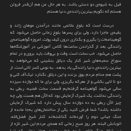
فیل به شیوه‌ی دو دستی باشد. به هر حال من هم آن‌قدر فروتن
هستم که نگویم بهترین راننده‌ی دنیا هستم.
درست است که بلوغ علائمی مانند درآمدن موهای زائد و
بقیه‌ی ماجرا دارد، ولی برای پسرها بلوغ زمانی حاصل می‌شود که
گوهینامه‌ات را بگیری و بگذاری درون کیف پولت. امروزه گواهینامه‌ی
رانندگی بعد از گذراندن ساعت‌ها کلاس آموزشی در آموزشگاه‌ها
حاصل می‌شود. خب سخت است. وقت و بی‌وقت باید بروی و در تمام
سوراخ سمبه‌های شهر کنار یک دیلاق بنشینی که می‌خواهد به
بهترین راننده‌ی دنیا رانندگی یاد بدهد. به نوعی کسر لاتی است. از
پشت هم مدام مردم بوق بزنند و این دیلاق نگذارد تیک‌آف کنی و
دو تا لایی بکشی و از معرکه بگریزی. ولی برای ما که دوازده سیزده
سالی می‌شود گواهینامه گرفته‌ایم قسمت سخت قضیه، ربطی به
رانندگی نداشت. یک شهرک آزمایش بود که الآن هم هست، ولی چه
چیز الآن ربطی به ده دوازده سال پیش دارد که شهرک آزمایش
داشته باشد؟ شما فرض کنید یکی از ساختمان‌های به‌جا مانده از
جنگ جهانی دوم را آورده‌اند گذاشته‌اند کنار شیخ فضل‌الله.
اتوبانش البته. هر روز صبح زمانی که همه‌ی مردم این شهرِ تازه از
زیر شلاق جنگ خلاص شده، خواب بودند. همان زمانی که تنها