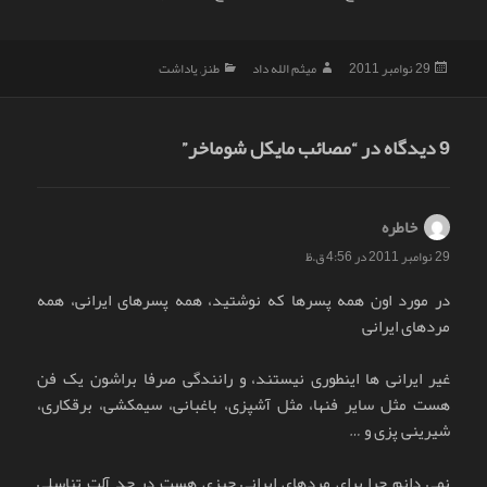
ارسال
نویسنده
دسته‌ها
29 نوامبر 2011
میثم الله داد
طنز
,
یاداشت
شده
در
9 دیدگاه در “مصائب مایکل شوماخر”
خاطره
گفت:
29 نوامبر 2011 در 4:56 ق.ظ
در مورد اون همه پسرها که نوشتید، همه پسرهای ایرانی، همه
مردهای ایرانی
غیر ایرانی ها اینطوری نیستند، و رانندگی صرفا براشون یک فن
هست مثل سایر فنها، مثل آشپزی، باغبانی، سیمکشی، برقکاری،
شیرینی پزی و …
نمی دانم چرا برای مردهای ایرانی چیزی هست در حد آلت تناسلی