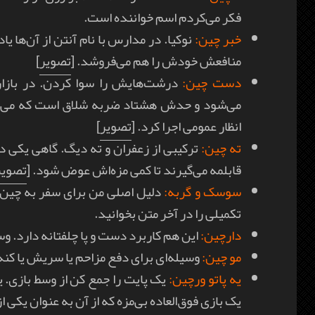
فکر می‌کردم اسم خواننده است.
خبر چین:
نوکیا. در مدارس با نام آنتن از آن‌ها 
منافعش خودش را هم می‌فروشد. [
تصویر
]
دست چین:
درشت‌هایش را سوا کردن. در بازار م
می‌شود و حدش هشتاد ضربه شلاق است که می‌توان 
انظار عمومی اجرا کرد. [
تصویر
]
ته چین:
ترکیبی از زعفران و ته دیگ. گاهی یکی د
قابلمه می‌گیرند تا کمی مزه‌اش عوض شود. [
تصویر
سوسک و گربه:
دلیل اصلی من برای سفر به چین.
تکمیلی را در آخر متن بخوانید.
دارچین:
این هم کاربرد دست و پا چلفتانه دارد. وس
مو چین:
وسیله‌ای برای دفع مزاحم یا سریش یا کنه 
یه پاتو ورچین:
یک پایت را جمع کن از وسط بازی. 
یک بازی فوق‌العاده بی‌مزه که از آن به عنوان یکی 