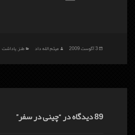
ارسال
نویسنده
دسته‌ها
3 آگوست 2009
میثم الله داد
طنز
,
یاداشت
شده
در
89 دیدگاه در “چینی در سفر”