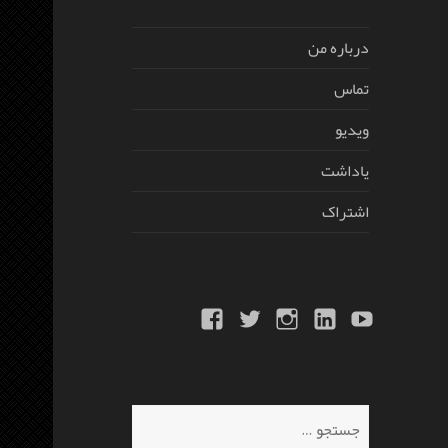
درباره من
تماس
ویدیو
یاداشت
اشتراک
Facebook
Twitter
Instagram
Linkedin
Youtube
جستجو
برای: