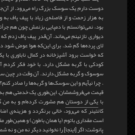
دوست دارم یک سوسک بزرگ راه می‌رود. از آن‌ج
به هزار زحمت و از فاصله‌ی زیاد با پیف پاف به 
بود، نمی‌توانستم با دمپایی بزنمش چون هم جرأ
دیواری نازنینم می‌ماند. آن‌قدر پیف پاف زدم که خ
لای پرده‌ها گم شد. برای این‌که هوا عوض شود در
که خواست برود آشپزخانه در کمال ناباوری با یک
کودکی با گربه مشکل دارد. با خود فکر کردم آ
سوسوک و گربه مشکل دارند. آن وقت در چین س
. چرا نیآیم و این سوسک‌ها و گربه‌ها را صادر کنم
قیمت می‌فروشمشان. این‌طوری یک خدمتی هم به جوا
با
یکی از دوستان
هم مشورت کرده‌ام و به من گف
کانتینر که می‌رود، خالی برنگردد و هزینه‌ی 
است مقداری باتوم (یا همان باطون) و همین‌طور مق
پانوشت: اگر [
اینجا
] را نخوانید دیگر نه من و نه شما