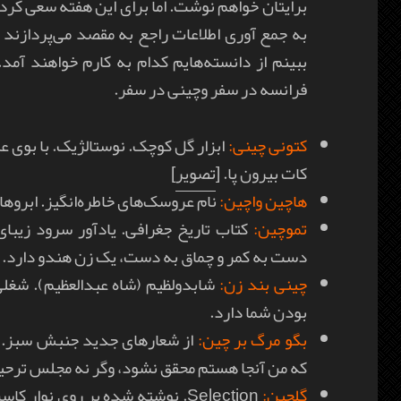
برایتان خواهم نوشت. اما برای این هفته سعی کر
به جمع آوری اطلاعات راجع به مقصد می‌پردازند 
ببینم از دانسته‌هایم کدام به کارم خواهند آمد
فرانسه در سفر وچینی در سفر.
کتونی چینی:
ابزار گل کوچک. نوستالژیک. با بوی عرق
کات بیرون پا. [
تصویر
]
هاچین واچین:
نام عروسک‌های خاطره‌انگیز. ابروها
تموچین:
کتاب تاریخ جغرافی. یادآور سرود زیبای
دست به کمر و چماق به دست، یک زن هندو دارد.
چینی بند زن:
شابدولظیم (شاه عبدالعظیم). شغلی
بودن شما دارد.
بگو مرگ بر چین:
از شعارهای جدید جنبش سبز. دعا
که من آنجا هستم محقق نشود، وگر نه مجلس ترح
گلچین:
Selection. نوشته شده بر روی نوار کاست‌ها. به قول