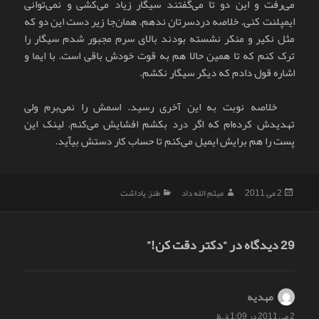
می‌رفت و این دو تا می‌گفتند سیگار زیاد می‌کشی و نمی‌توانی
ایمپلنت کنی. خلاصه دردسرتان ندهم. همان‌جا زیر دست این دو که
مثل نکیر و منکر نشسته بودند بالای سرم مجبور شدم سیگار را
ترک کنم که تا همین حالا هم به قوت خودش باقی است. با ایما و
اشاره قول دادم که دیگر سیگار نکشم.
خلاصه نوبت به این آخری رسید. اسمش را نمی‌برم ولی
تهدیدش کرده‌ام که اگر درد بکشم افشایش می‌کنم. لینک این
پست را هم برایش ایمیل می‌کنم تا حساب کار دستش بیآید.
ارسال
نویسنده
دسته‌ها
2 می 2011
میثم الله داد
طنز
,
یاداشت
شده
در
29 دیدگاه در “دکتر دقت کن!”
مهدیه
گفت:
2 می 2011 در 1:09 ق.ظ