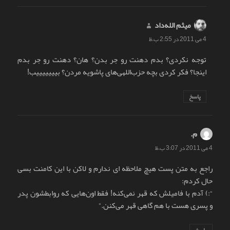
میثم الله‌داد
گفت:
4 می 2011 در 2:55 ب.ظ
توجه نکردی؟ بدم دهنت رو جر بدن؟ هان؟ دهنت رو جر بدم
اینجا؟ فکر کردی بچه حزب‌اللهی‌های پاشویه مردن؟ بیییییییب!
پاسخ
م.
گفت:
4 می 2011 در 3:07 ب.ظ
راجع به متن پست هیچ ملاحظه ای ندارم و لاکن با این کامنت بسی
حال کردم:
“:) آدم با فامیلش که قهر نمی‌کنه! فقط اون‌هایی که روابطشون پدر
و پسری هست با هم گاهی قهر می‌کنن.”