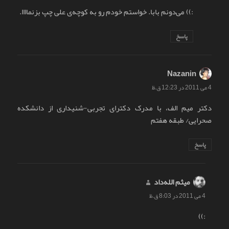
:)) می‌دونم بابا. خواستم خودم رو به کوچه‌ی علی چپ بزنماااا.
پاسخ
Nazanin
گفت:
4 می 2011 در 12:23 ق.ظ
دکتر میم الف، با مدرک دکترای تجربی-شنیداری از دانشکده
صحرایی/ طبقه هفتم
پاسخ
میثم الله‌داد
گفت:
4 می 2011 در 8:03 ق.ظ
:))