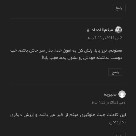
پاسخ
میثم الله‌داد
گفت:
2 می 2011 در 7:23 ب.ظ
ممنونم. نرو بابا. ولش کن به امون خدا. بذار سر جاش باشه. خب
دوست نداشته خودش رو نشون بده. عجب بابا!
پاسخ
محبوبه
گفت:
2 می 2011 در 7:12 ب.ظ
این کامنت جهت جلوگیری میثم از قهر می باشد و ارزش دیگری
ندارد:دی