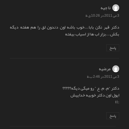
نا جیه
گفت:
3 می 2011 در 10:26 ق.ظ
دکتر قهر نکن بابا….خوب باشه اون دندون لق را هم هفته دیگه
بکش….بزار اب ها از اسیاب بیفته
پاسخ
مرضیه
گفت:
3 می 2011 در 2:46 ب.ظ
دکتر “م. م. ع ” رو میگی دیگه؟؟؟؟؟
ایول اون دکتر خوبیه خداییش
:))
پاسخ