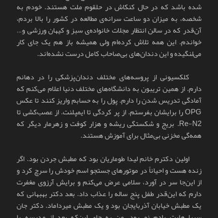
شده باشد که در حال کنکاش در حلقوم ملت هستند. خودم به
شخصه، به میزان دو ساعت سرانه‌ی مطالعه در کشور را بالا بردم،
آن‌قدر که در سالن انتظار مجلات خانواده‌ی سبز و کیهان ورزشی و…
خواندم. این همه تلاش کرده‌ام ولی همیشه باز هم یک جای کار
می‌لنگیده و این دندان‌های بی‌صاحاب کامل درست نشده‌اند.
کلکسیونی از پروسه‌های مختلف دندان‌پزشکی را در دهانم
دارم. از همین تریبون به دانشگاه‌های مختلف دنیا اعلام می‌کنم که
آمادگی تدریس شدن را دارم. پول را به حسابم واریز کنند تا عکس
OPG را برایشان بفرستم. از پر کردگی تا ایمپلنت. از عصب‌کشی تا
Re-N2. بریج و شکستگی ریشه و هزار کوفت و زهرمار دیگر که
همه‌گی مخزنی بی‌مثال برای آموزش هستند.
اولین دکترم خانم لیدا طوماریان بود که مطبش جردن بود. اگر
زنده هست و احیاناً در موتورهای جستجو اسم خودش را سرچ کرد و
از این‌جا سر در آورد، سلامی عرض می‌کنم و برایش آرزوی مغفرت
دارم که این‌قدر طفل پنج ساله را عذاب داد. بعد دکتر بهبهانی که
یک مطبش خیابان آذربایجان بود و یک مطبش میرداماد. دکتر جان
سبیل‌هایت یادم نمی‌رود. من به جای این‌که بعد از مدرسه با