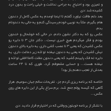
و تمیزی بود و احتیاج به جراحی نداشت و خیلی راحت و بدون درد
کشیده شد :دی
بعد دلم طاقت نیاورد گفتم تا اینجا اومدم یه عکس کامل از دندون
هام بگیرم، مثلاً به نوبه‏ی خودم رسیدگی کنم و یه حالی به دندونام
بدم.
عکس رو که به دکتر نشون دادم، در حالی که خوشحال و خندون
بودم و فکر میکردم هیچ خبری نیست… دکتر جان ۳ تا دایره رو
عکس کشیدن که یعنی ۳ تا عصب کشی داری، یه دایره بالای دندون
نیش کشیدن که یعنی یه دندون نهفته تو لثه زیر دماغت داری، یه
دایره ته فک پایینم کشید که یعنی دندون عقلت کاملا افقی تو لثه و
نهفته هست…. و حسابی مشعوفم کرد، طوری که تا ۲۴ ساعت
بعدش از تعجب دهنم باز بود!
خلاصه که برنامه ریزی کردم جزء تفریحات سالم جهان سومیم، هراز
گاهی که کیسه پولم جمع شد، برم سراغ یکی از این دایره های روی
عکس….
با تشکر از برنامه خوبتون و وقتی که در اختیارم قرار دادید :دی