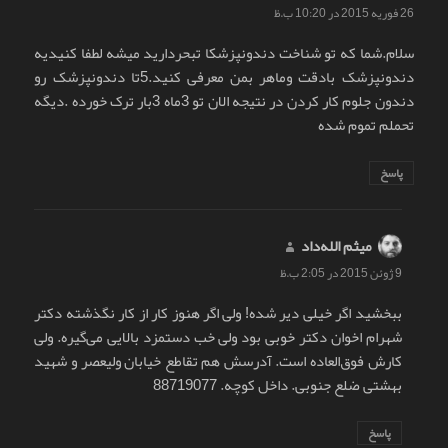
26 فوریه 2015 در 10:20 ب.ظ
سلام.شما که تو شناخت دندونپزشکا تبحردارید میشه لطفا کنیدیه
دندونپزشک بادقت وماهر بمن معرفی کنید.5تا دندونپزشک رو
دندون جلوم کار کردن در نتیجه الان تو 3ماه 3بار ترک خورده .دیگه
تحملم تموم شده
پاسخ
میثم الله‌داد
گفت:
9 ژوئن 2015 در 2:05 ب.ظ
ببخشید اگر خیلی دیر شده! ولی اگر هنوز کار از کار نگذشته دکتر
شهرام اخوان دکتر خوبی بود ولی خب دستمزد بالایی می‌گیره. ولی
کارش فوق‌العاده است. آدرسش هم تقاطع خیابان ولیعصر و شهید
بهشتی ضلع جنوبی. داخل کوچه. 88719077
پاسخ