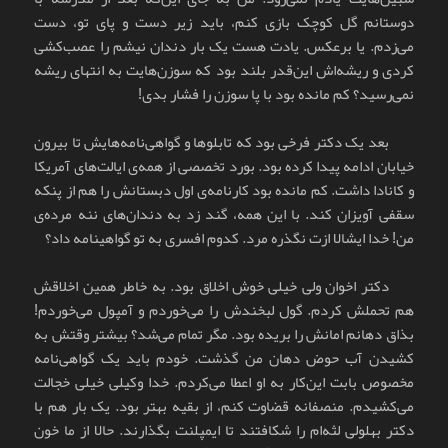
دوستانم گل کوچک بازی کنم، باید زیر دست و پای تو، دست
می‌زدم. یا برعکس. یادت هست یک بار دندان نیشم را عصب‌کشی
کردی و ریشه‌اش این‌قدر بلند بود که سوزن‌هایت به انتهای ریشه
نمی‌رسید؟ کم مانده بود با پا سوزن را فشار بدی!
بعد یک دکتر فرخی بود که تابلوها و گواهی‌نامه‌هایش تا بیرون
خیابان ادامه پیدا کرده بود. بورد تخصصی از همه‌ی ایالت‌های آمریکا
و کانادا داشت. کم مانده بود کارنامه‌ی اول دبستانش را هم از پنکه
سقفی آویزان کند. با این همه، گند زد به دندان‌های ننه مرده‌ی
من! خدا ایشالا ازت نگذره مرد. کدوم افسری به تو گواهینامه داد؟
دکتر اخوان ولی خیلی خوش اخلاق بود. به خاطر همین اخلاقش
هم تحملش کردم. گول لبخندش را می‌خوردم و آمپول می‌خوردم!
بذاق دهانم امانش را بریده بود. مگر تمام می‌شد؟ بیشتر وقتش به
کشیدن آب حوض دهان من گذشت. خودم باید یک گواهی‌نامه
مخصوص بابت این‌کار به او اعطا می‌کردم. خدا وکیلی خیلی خجالت
می‌کشیدم. منصفانه قضاوت کنم، از بقیه بهتر بود. یک بار هم با
دکتر بهلولی لثه‌ام را شکافتند تا ایمپلنت بگذارند. حالا از ما خون