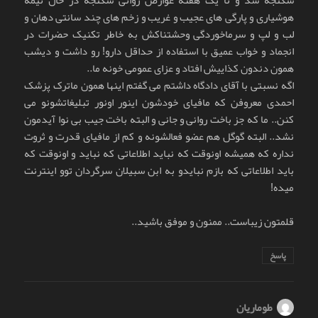
شکنجه شد و تا یک هفته عوارض روانی شکنجه در حال نیمه
هوشیاری و پارگی های عجیب و غریب و زخم های چند سانتی دهان و
لب و لپ و سرماخوردگی وحشتناکش به خاطر تکنیک حضرات در
انجماد و خواب عمیق با استفاده از حداقل دارو! رو داشت و دیشب
همون دندون کذاییش افتاد و عزای عمومی خونه ما..
اگه نسبتی با آقای دادگاه داشتم می گفتم اینها همون ماترک پزشک
احمدی معروفن که مافیای خودشون اینور اونور تبلیغاتشونو می
کنن.. ما که جز باخت روانی و جانی و البته باخت جیب بی نوا آیدمون
نشد.. البته گوگل هم عضو فعالشونه و کم از مافیای قدرت و ثروت
نداره که همیشه اونوقت که نباید اطلاعاتی که نباید و اونوقت که
باید اطلاعاتی که بازم نبایدو به ابن سبیلان سرگردان توو اینترنت
میده!
قلمتون زیباست.. ممنون و موفق باشید..
پاسخ
طوماریان
گفت: