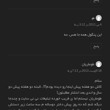
پاسخ
م.
گفت:
4 می 2011 در 3:12 ب.ظ
این پنگول همه جا هس. عه
پاسخ
طوماریان
گفت:
18 آگوست 2013 در 7:13 ق.ظ
سلام
کاش دو هفته پیش اینجا رو دیده بودم!!!…البته دو هفته پیش دو
سال و اندی بعد انتشار مطلبتون!
طوماریان نیستم اما ی فریب خورده تبلیغات نی نی سایت و چندجا
دیگه شم که ده روز پیش دختر دوساله م سه ساعت زیر دستش