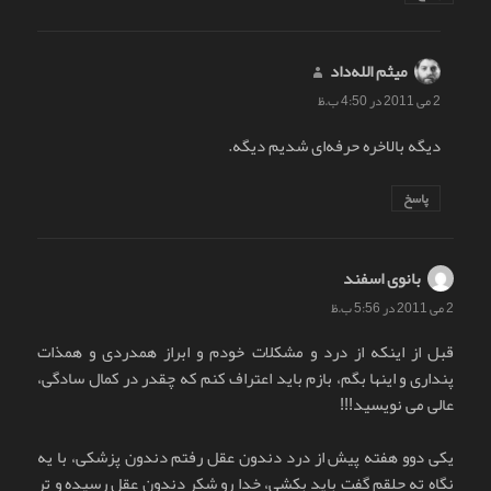
میثم الله‌داد
گفت:
2 می 2011 در 4:50 ب.ظ
دیگه بالاخره حرفه‌ای شدیم دیگه.
پاسخ
بانوی اسفند
گفت:
2 می 2011 در 5:56 ب.ظ
قبل از اینکه از درد و مشکلات خودم و ابراز همدردی و همذات
پنداری و اینها بگم، بازم باید اعتراف کنم که چقدر در کمال سادگی،
عالی می نویسید!!!
یکی دوو هفته پیش از درد دندون عقل رفتم دندون پزشکی، با یه
نگاه ته حلقم گفت باید بکشی، خدا رو شکر دندون عقل رسیده و تر