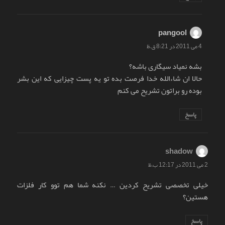
pangool
گفت:
4 می 2011 در 8:21 ق.ظ
بشه نمیاد سیگاری باشه؟
حالا ان شاءالله خدا فرصت بده تو یه پست چیزایی که این بشر
بوده رو براتون تشریح می کنم
پاسخ
shadow
گفت:
2 می 2011 در 12:17 ب.ظ
خیلی تخصصی تشریح کردین … نکنه شما هم توو کار فلزات
هستین؟
پاسخ