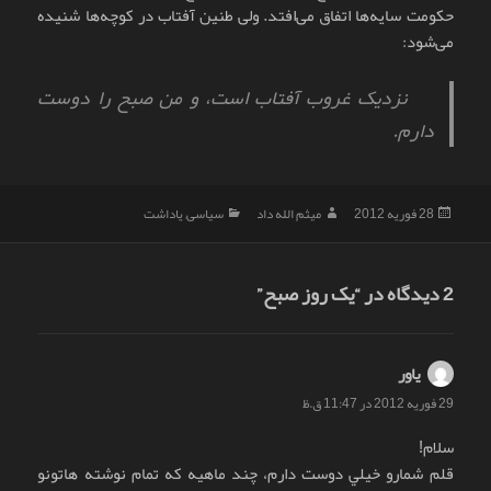
حکومت سایه‌ها اتفاق می‌افتد. ولی طنین آفتاب در کوچه‌ها شنیده
می‌شود:
نزدیک غروب آفتاب است، و من صبح را دوست
دارم.
ارسال
نویسنده
دسته‌ها
28 فوریه 2012
میثم الله داد
سیاسی
,
یاداشت
شده
در
2 دیدگاه در “یک روز صبح”
ياور
گفت:
29 فوریه 2012 در 11:47 ق.ظ
سلام!
قلم شمارو خيلي دوست دارم، چند ماهيه كه تمام نوشته هاتونو