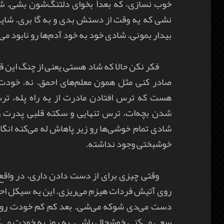
خوب نسازی، که بعداً بخوای دلتنگ‌شون بشی. ش
نشی که یه وقت از دستش بدی و به گا بری. شاید
بیدار بمونی. شادی خود به خود آدم‌ها رو نابود می‌
فکر نکن حالا که شاد هستی یعنی از چنگ این ق
صادر کنی مثل همون معلم‌های احمق. نه. خودت
هست که ترس افتادن مادرت از یه راه پله، 
شدن بچه‌ات، ترس تنهایی و سکته قلبی پدرت 
شادی تمام خوشی‌ها رو زیر پاهاش له می‌کنه انگا
خوشبختی وجود نداشته.
وقتی چیزی برای از دست دادن داری، در واق
روی آتیش فردات هیزم می‌ریزی. این یه سیکل احم
دست می‌دی شوکه می‌شی. بعد کم کم خودت رو ج
سعی می‌کنی خوشحال باشی. یه روز به خودت می‌