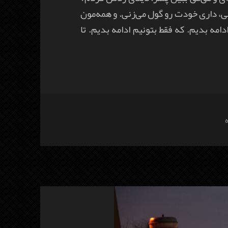
ی، داری خودت رو گول می‌زنی. و همه‌مون
مه بدیم. که فقط بتونیم ادامه بدیم. تا
برای Find what you love and let it kill you