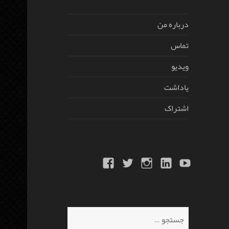
درباره من
تماس
ویدیو
یاداشت
اشتراک
Facebook
Twitter
Instagram
Linkedin
Youtube
جستجو
برای: