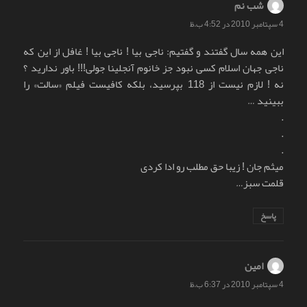
شب نم
گفت:
4 سپتامبر 2010 در 4:52 ب.ظ
این همه سال گفتند و گفتیم: ناجی بیا ! ناجی بیا ! غافل از این که
ناجی جهان اسلام کسی نبود جز خانوم آنجلینا جولی!!! باور ندارید ؟
نه ! لازم نیست از 118 بپرسید، بلکه کافیست فیلم «سالت» را
ببینید …
.
.
.
میثم جان ! زیبا حق مطلب رو ادا کردی
قلمت سبز…
پاسخ
امين
گفت:
4 سپتامبر 2010 در 6:37 ب.ظ