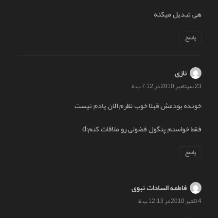
هی تبدیل میکنه
پاسخ
نازی
گفت:
23 سپتامبر 2010 در 7:12 ب.ظ
خونده بودمش قبلا خوب نظرم الان یادم نیست
فقط خواستم پنگول فضولی رو ملاقات کنم:d
پاسخ
فاطمه السادات نبوی
گفت:
4 اکتبر 2010 در 12:13 ب.ظ