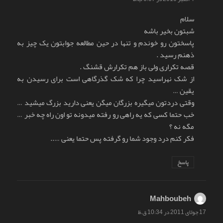
سلام
شبتون بخیر باشه
پاسختون رو خوندم و تنها در حین مطالعه جوابتون یک چیز به
ذهنم رسید .
قصه تکراری ولی باز هم تکرارش قشنگ .
از شک نهراسید چرا که شک گذرگاهی است برای رسیدن به
یقین …
وقتی دردتون میگیره بزرگان میگن یعنی دارید بزرگ میشید …
خب حتما کسی که یه راهی رو رفته میدونه تو اون راه چه خبر …
مگه نه ؟
فکر کنم درد وجود شما رو گرفته پس حتما یعنی …..
پاسخ
Mahboubeh
گفت:
17 جولای 2011 در 10:34 ق.ظ