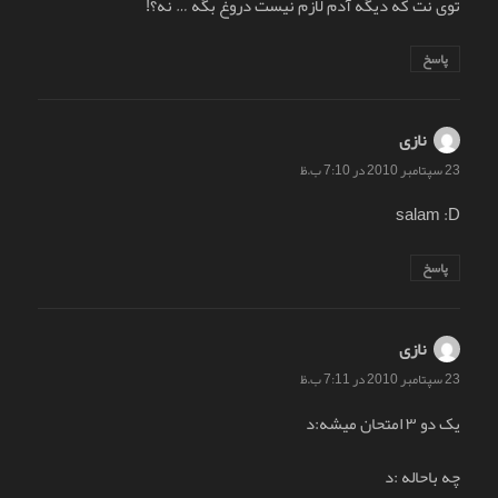
توی نت که دیگه آدم لازم نیست دروغ بگه … نه؟!
پاسخ
نازی
گفت:
23 سپتامبر 2010 در 7:10 ب.ظ
salam :D
پاسخ
نازی
گفت:
23 سپتامبر 2010 در 7:11 ب.ظ
یک دو ۳ امتحان میشه:د
چه باحاله :د