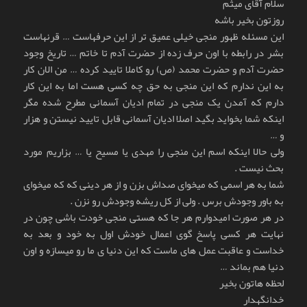
سلام آقای میثم
روزتون بخیر باشه
این مسئله ظهور منجی خیلی عمیق تر از این حرفهاست … قرنهاست
بشر در رابطه با اون حرف زده از حضرت آدم تا خاتم … تاریخ وجود
حضرت آدم و حضرت محمد (ص) رو کاملا تایید کرده … من الان کار
به این ندارم که این منجی به حق چه کسی هست اما به این کار
دارم که آمدن یک منجی در تمام ادیان آسمانی مطرح شده مگر
اینکه شما بخواید بگید اصلا ادیان آسمانی قابل تایید نیستن و هزار
و …
ولی حالا اینکه اسم این منجی را مهدی یا مسیح یا … بزاریم مورد
بحث نیست .
شما به هر اسمی که میخوای صداش بزن و از هر دینی که که میخوای
به باور وجودش برس . ولی از کل ریشه وجودش رو نزن .
در هر صورت امیدوارم هر جا که هستی منجی خودت باشی چون در
نهایت هر کسی پاسخ گوی اعمال خودش اول به خود و بعد به
خداست و عاقبت عمل های ماست که این دنیا ی ما رو میسازه و اون
دنیا هم بماند …
لحظه هاتون بخیر
خدانگهدار