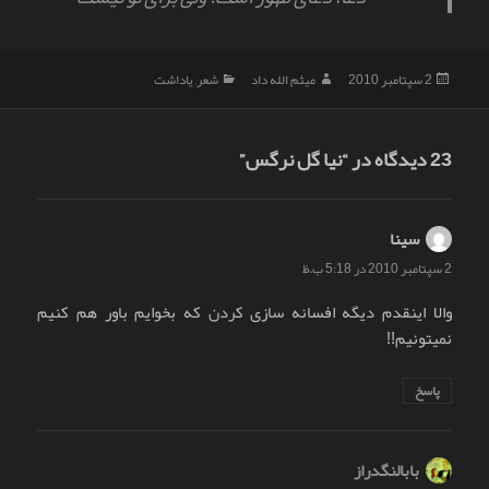
ارسال
نویسنده
دسته‌ها
2 سپتامبر 2010
میثم الله داد
شعر
,
یاداشت
شده
در
23 دیدگاه در “نیا گل نرگس”
سینا
گفت:
2 سپتامبر 2010 در 5:18 ب.ظ
والا اینقدم دیگه افسانه سازی کردن که بخوایم باور هم کنیم
نمیتونیم!!‏
پاسخ
بابالنگدراز
گفت: