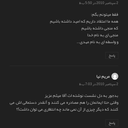
2 سپتامبر 2010 در 5:50 ب.ظ
فقط میتونم بگم:
همه ما اعتقاد داریم که امید داشته باشیم
که منجی داشته باشیم
منجی ای به نام خدا
و واسطه ای به نام مهدی…
پاسخ
مریم نیا
گفت:
2 سپتامبر 2010 در 7:03 ب.ظ
بدجور به دل نشست نوشته ات آقا میثم عزیز
وقتی حتا ایمانمان را هم مصادره می کنند و آنقدر دستمالی اش می
کنند که دیگر چیزی از آن نمی ماند چه انتظاری می توان داشت!؟
پاسخ