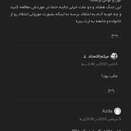
اين جنگ هفتاد و دو ملت خيلی جالبه.حتما در موردش مطالعه کنيد
و چه خوبه آدم به اعتقاد برسه نه اينکه بصورت موروثی اعتقاد رو از
خانواده و جامعه به ارث ببره
پاسخ
میثم الله‌داد
گفت:
4 اکتبر 2010 در 2:46 ب.ظ
جالب بود!
پاسخ
Azila
گفت:
5 سپتامبر 2010 در 10:36 ق.ظ
خوب حالا چیکار باید بکنیم؟؟؟