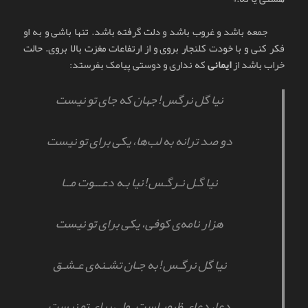
جمعه باشد و غروب باشد و دلت گرفته باشد. تنها باشی و به او
فکر کنی و با خودت کلنجار بروی و از ارتفاعات مغزت بالا بروی. حالت
خراب باشد از
ایمانی
که نداری و دوستی پیامک بفرستد:
نیا گل نرگس! جهان که جای تو نیست
دو صد ترانه به لب‌ها، یکی برای تو نیست
نیا گـل نـرگـس! نیا بـه دعـــوت مــا
هزار نامه‌ی کوفی، یکی برای تو نیست
نیا گل نرگـس! به جـان تشـنه‌ی عـشـق
دعا، دعای ظهور است. ولی برای تو نیست