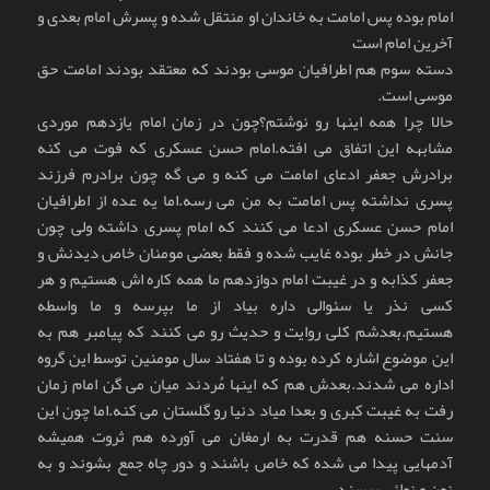
امام بوده پس امامت به خاندان او منتقل شده و پسرش امام بعدی و
آخرين امام است
دسته سوم هم اطرافيان موسی بودند که معتقد بودند امامت حق
موسی است.
حالا چرا همه اينها رو نوشتم؟چون در زمان امام يازدهم موردی
مشابهه اين اتفاق می افته.امام حسن عسکری که فوت می کنه
برادرش جعفر ادعای امامت می کنه و می گه چون برادرم فرزند
پسری نداشته پس امامت به من می رسه.اما يه عده از اطرافيان
امام حسن عسکری ادعا می کنند که امام پسری داشته ولی چون
جانش در خطر بوده غايب شده و فقط بعضی مومنان خاص ديدنش و
جعفر کذابه و در غيبت امام دوازدهم ما همه کاره اش هستيم و هر
کسی نذر يا سئوالی داره بياد از ما بپرسه و ما واسطه
هستيم.بعدشم کلی روايت و حديث رو می کنند که پيامبر هم به
اين موضوع اشاره کرده بوده و تا هفتاد سال مومنين توسط اين گروه
اداره می شدند.بعدش هم که اينها مُردند ميان می گن امام زمان
رفت به غيبت کبری و بعدا مياد دنيا رو گلستان می کنه.اما چون اين
سنت حسنه هم قدرت به ارمغان می آورده هم ثروت هميشه
آدمهایی پيدا می شده که خاص باشند و دور چاه جمع بشوند و به
نون و نوائی برسند.