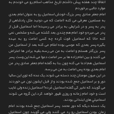
اتفاقا چند هفته پیش داشتم تاریخ مذاهب اسلام رو می خوندم به
موارد جالبی برخوردم
امام جعفر صادق پسر بزرگ خودش اسماعيل رو به عنوان امام بعدی
به مسلمين معرفی می کنه (امامت که می دونيد مثل پادشاهی از
پدر به پسر و در شرايطی به برادر می رسيده) اما اسماعيل قبل از
پدر می ميره و خود امام هم چندی بعد کشته می شه و مشخص نمی
کنه حالا که اسماعيل فوت کرده چه کسی امامت رو به عهده
بگيره.پسر بعدی که موسی بوده اعلام می کنه بعد از اسماعيل من
پسر بزرگتر هستم و امامت به من می رسه.بقيه برادر ها اعتراض
می کنند و بين امام زاده ها بر سر امامت دعوا می شه.اين وست پسر
اسماعيل هم ادعا می کنه چون بنا به گفته امام جعفر صادق پدر من
امام بعدی بوده پس امامت به من می رسه.
در اين ميون مومنان چند دسته می شوند.يک عده که توی اين سالها
دور و بر اسماعيل جمع شده بودند و از قبل ايشون نون می خوردند
می گويند که نخير کی گفته اسماعيل مُرده؟ اسماعيل زنده ولی غايب
است و خود امام زمانه و روزی ظهور خواهد کرد.اين گروه می شوند
اسماعيلي های ابتدائی بودند.
يک دسته ديگه که دور محمد پسر اسماعيل جمع شده بودند امام
زمان بودن اسماعيل رو رد می کنند ولی می گويند چون اسماعيل