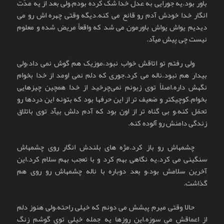
باور بود.یه جورایی به عدل خدا شک کرده بودم.ولی بعد از یه مدّت
انگار خدا خودش آدم رو قانع می کنه.دیگه وقتی چهره اش رو می
دیدیم یواش یواش باورمون می شد که واقعأ مریض شده و معلوم
نیست چی پیش میآد.
ولی رفتم تو اتاقش خواب نبود،موزیک هم گوش نمی داد،ولی
بیدار هم نبود.ناله می کرد.جوری که دلم نمی اومد از خدا بخوام
نگهش داره.اصلأ توی زبونم نمی‌چرخید از خدا همچین چیزهایی
بخوام.کوچیکتر و ضعیف تر از این حرفها بود که بتونه این دردها رو
تحمّل کنه.و بی گناه تر از اون بود که آدم دلش بیآد توی باتلاق
زندگی دامنش رو آلوده کنه.
چشمهاش رو باز کرد.مژه های بلندش انگار روی چشمهاش
سنگینی می کرد.یه نگاهی بهم کرد و با تعجب بهم سلام کرد.این
آخرین سلامش بود،و بعد دوباره با ناله چشمهاش رو روی هم
گذاشت.
حالا وقتی میرم پیشش می دونم که خیلی راحته،ولی هنوز دلم
از اعماقش می سوزه.این روزها یه جمله خیلی توی گوشم زنگ