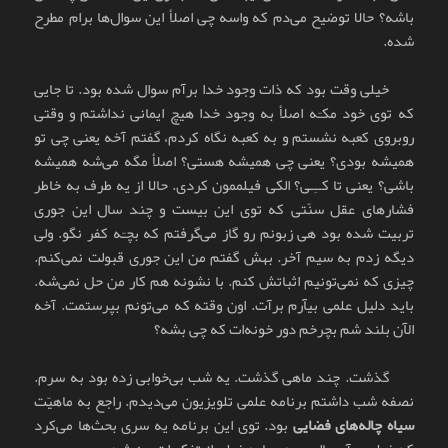
باشه؟ حالا توضیح می‌دم که واسه چی اصلأ این سوال‌ها برام مطرح
شده.
خیلی وقت بود که ذات وجود خدا برآم سوال شده بود. تا جایی
که توی خود مکـّه اصلأ به وجود خدا هیچ ایمانی نداشتم و وقتی
روبروی کعبه نشستم و به کعبه نگاه کردم، گفتم آخه یعنی چی تو
همیشه بودی؟ یعنی چی همیشه هستی؟ اصلأ مگه می‌شه همیشه
باشی؟ یعنی تا کــِـی؟ الکی فیلممون کردی. حالا از یه طرف به خاطر
فشارهای عقل سنّتی که توی این بیست و چند سال این جوری
تربیت شده بود هی زبونم رو گاز می‌گرفتم که بچـّه کفر نگو. ولی
دیگه زدم به سیم آخر. بهش گفتم من این جوری قبولت نمی‌کنم.
چیزی که نمی‌تونیم اثباتش کنم. با نشونه هم کار من حل نمی‌شه.
باید دلیل علمی بیآرم برآت. اون وقته که می‌تونم بپرستمت. آخه
الآن بلند شم بچرخم دور خونه‌ات که چی بشه؟
گذشت. چند ماهی گذشت. یه شب بی‌خوابی زده بود به سرم.
نصفه شب داشتم برنامه علمی تلویزیون می‌دیدم. راجع به ماهیّت
سیاه چاله‌های فضایی
بود. توی این برنامه یه سری بحث‌ها می‌کرد