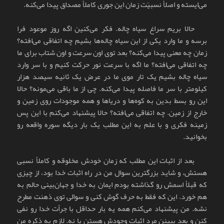
می‌ایسته و اصلأ نسبیّت زمان این جوری کاملأ مصداق پیدا می‌کنه.
حالا بریم سراغ سیاه چاله. فکر می‌کنین اگه روز موعود فرا
برسه و ما وارد یکی از این سیاه چاله‌ها بشیم چه اتفاقی می‌افته؟
زمان چه معنی پیدا می‌کنه؟ بعد توی اون سرعت و اون شتاب برای ما
چه اتفاقی می‌افته؟ ما اگه با سرعت نور حرکت کنیم و با سر وارد
سیاه چاله بشیم یک تار موی ما در عرض یک ثانیه سیصد هزار
کیلومتر با سر ما فاصله پیدا می‌کنه. چی از ما باقی می‌مونه؟ حالا
این رو بسط بدین به کوه‌ها و دریاها و همه موجودات روی زمین و
خارج از زمین. چه اتفاقی می‌افته؟ حالا پیشنهاد می‌کنم با این پس
زمینه فکری و با علم به این مطلب یک بار دیگه سوره واقعه رو
بخوانید.
بعد از اثبات این مطلب که زمان خودش مخلوقه و کاملأ نسبی
هستش، و شاید بزرگترین سوال من در راه اثبات خدا بود، از چیزی
که قبلأ اسمش رو گذاشته بودم ایمان به خدا و جهان‌بینی حالم به
هم خورد. این که فقط به حرف گوش کنی و سوالی توی ذهنت مطرح
نشه. من پیشنهاد می‌کنم همه یه بار حداقل با جرأت خدا رو نفی
کنن و بعد ببینن مرد اثبات وجودش هستن یا نه. لازم به ذکره من