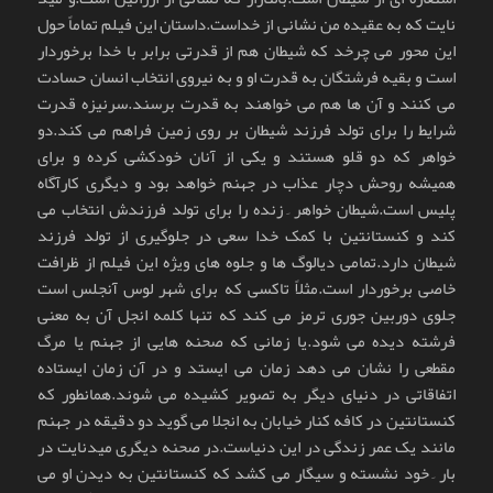
نایت که به عقیده من نشانی از خداست.داستان این فیلم تماماً حول
این محور می چرخد که شیطان هم از قدرتی برابر با خدا برخوردار
است و بقیه فرشتگان به قدرت او و به نیروی انتخاب انسان حسادت
می کنند و آن ها هم می خواهند به قدرت برسند.سرنیزه قدرت
شرایط را برای تولد فرزند شیطان بر روی زمین فراهم می کند.دو
خواهر که دو قلو هستند و یکی از آنان خودکشی کرده و برای
همیشه روحش دچار عذاب در جهنم خواهد بود و دیگری کارآگاه
پلیس است.شیطان خواهر ِ زنده را برای تولد فرزندش انتخاب می
کند و کنستانتین با کمک خدا سعی در جلوگیری از تولد فرزند
شیطان دارد.تمامی دیالوگ ها و جلوه های ویژه این فیلم از ظرافت
خاصی برخوردار است.مثلاً تاکسی که برای شهر لوس آنجلس است
جلوی دوربین جوری ترمز می کند که تنها کلمه انجل آن به معنی
فرشته دیده می شود.یا زمانی که صحنه هایی از جهنم یا مرگ
مقطعی را نشان می دهد زمان می ایستد و در آن زمان ایستاده
اتفاقاتی در دنیای دیگر به تصویر کشیده می شوند.همانطور که
کنستانتین در کافه کنار خیابان به انجلا می گوید دو دقیقه در جهنم
مانند یک عمر زندگی در این دنیاست.در صحنه دیگری میدنایت در
بار ِ خود نشسته و سیگار می کشد که کنستانتین به دیدن او می