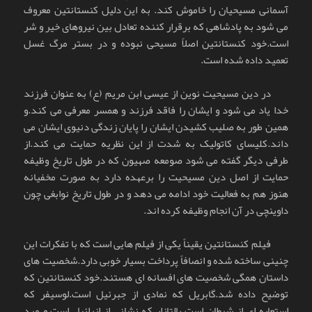
آسمانی مسیحیان را خاموش کند. به این دلیل کنستانتین معروف
می شود به پادشاهی که برقرار کننده تعادل بین نیروهای خیر و شر
است.خود کنستانتین اصلاً مسیحی نبوده و در بستر مرگ غسل
تعمید داده شده است.
در دین مسیحیت نوین از عیسی ابن مریم (ع) به عنوان فرزند
خدا یاد می شود و ایشان را فاقد فرزند و همسر معرفی می کند.و
همین طور به صلیب کشیدن ایشان را پایان زندگی دنیوی ایشان می
داند.کلیسای کاتولیک به شدت از این نظریه حمایت می کند.از
طرفی دیگر گفته می شود صومعه صهیون که در طول تاریخ وظیفه
حمایت از اصل دین مسیحیت را برعهده دارد به صورت مخفیانه
هنوز هم به فعالیت خود ادامه می دهد و در طول تاریخ نوابغی چون
داوینچی در آن انجام وظیفه کرده اند.
فیلم کنستانتین یقیناً یکی از فیلم هایی است که با تفکرات این
چنینی ساخته شده و انصافاً پرداخت بسیار خوبی دارد.شخصیت های
داستان همگی شخصیت های افسانه ای هستند.خود کنستانتین که
توضیح داده شد.گابریل که نمادی از جبرئیل است.لوسیفر که
استعاره ای از شیطان است.بالتازار که نشانی از ازرائیل است.و مید