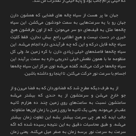
که خیلی برآم جالب بود و پایه خیلی از تفکـّرات من شد.
جهان ما پر هست از سیاه چاله های فضایی که همشون دارن
جهان رو با یه سرعت‌هایی به سمت خودشون می‌کشن. این سیاه
چاله‌ها مثل یه قیف‌های دو سر می‌مونن. که از اون طرفشون هیچ
خبری در دست نیست و هیچ اطلاعی راجع بهش ندارن. فقط کلیّت
سیاه چاله قابل درکه و این که چه فرآیندی داره انجام می‌شه. این
سیاه چاله‌ها فاصله‌های خیلی زیادی دارن با کره زمین ما. ولی کل
منظومه ما با همون نظمش خیلی تدریجی داره به سمت برآیند این
سیاه چاله‌ها حرکت می‌کنه. گفته می‌شه توی مرکز این سیاه چاله‌ها
اجسام با سرعت نور حرکت می‌کنن. تا اینجا رو داشته باشین.
از یه طرف دیگه مطرح شد که فضانوردان که به فضا می‌رن و از
جو خارج می‌شن و سرعتشون از یه حـّدی که بیشتر می‌شه
ساعتشون نسبت به ساعت‌های روی زمین چند ده هزارم ثانیه
عقب‌تر می‌مونه. یعنی یک ثانیه ما روی زمین با زمان اون‌ها متفاوته.
جالب اینه که هر چی سرعت بیشتر بشه این تفاوت زمان بیشتر
می‌شه. و طبق محاسبات دقیق به این نتیجه رسیده شده که اگه
سرعت به سرعت نور برسه زمان به صفر میل می‌کنه. یعنی زمان