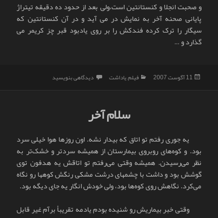
و صحبت انجلا و کنستانتین است،ولی بعد از حدود ده دقیقه تیتراژ
پایانی صحنه آخر به نمایش در می آید و در آن کنستانتین که
سیگار را ترک کرده فندکش را بر روی یادبود قبر چز کریمر می
گذارد و …
ارسال
دسته‌ها
برای کنستانتین و تفکر مسیحی – یهودی
11 آگوست 2007
فیلم
,
یاداشت
دیدگاهی بنویسید
شده
در
سلام آخر
یه جوری رفتم تو اتاق که بیدار نشه. اون روزها هوا خیلی سرد
بود. و کوه‌های روبروی بیمارستان از همیشه سردتر و خشک‌تر به
نظر می‌رسیدن. همیشه وقتی می‌رفتم تو اتاقش یه هدفون توی
گوشش بود و داشت با چشمهای درشت مشکی رنگش کوهها رو نگاه
می‌کرد. نگاهش روی کوه‌ها بود، ولی خودش انگار یه جای دیگه بود.
وقتی خبر بیماریش رو شنیده بودم یادمه تقریبأ برآم غیر قابل