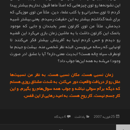
این نشونه‌ها رو توی چیزهایی که اصلأ ماها قبول نداریم بیشتر پیدا
کردم تا توی سخنرانی و یا کتب علماء دین. مثلأ من توی موزیکی که
برای شما گذاشتم بیشتر به این حقیقت رسیدم. یعنی بیشتر شبیه
دیدمش. مثلأ من توی کارتون عصر یخبندان و جایی که موجود
بانمک این کارتون داشت با یه ماشین زمان بازی می‌کرد این قضیه
رو دیدم و حس کردم اینها به آفرینش بیشتر فکر می‌کنند تا
اونهایی که رساله می‌نویسن. البته نظر شخصی منه. بهشت و جهنم ما
اونطرف سیاه چاله هست؟ ابدیـّت معنی داره؟ آیا با عشق (در صورت
وجود) می‌شه به همه این‌ها جواب داد؟
زمان نسبی هست. مکان نسبی هست. به نظر من نسبیت‌ها
عقل رو از دریافت واقعیت دور می‌کنن. به شدت مشتاق روزی هستم
که دیگه برآم سوالی نباشه و جواب همه سوال‌هام رو بگیرم. و این
کار جسم نیست. کار روح هست. به امید رهایی از این قفس.
ارسال
دسته‌ها
برای پای استدلالیون چوبین بُوَد؟
25 فوریه 2007
یاداشت
4 دیدگاه
شده
در
فحه‌بندی