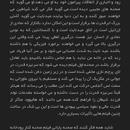
رود و اخباری از اتفاقات پیرامون خود به او می دهد.او می گوید که
صحنه های عجیبی دیده است.می گوید فکر می کند شیاطین می
خواهند عبور کنند و به این دنیا بیایند.میدنایت می گوید آشتی
بزرگ ابرقدرت ها برقرار است،و این امکان ندارد.بالتازار که نمادی از
ازرائیل است در اتاق میدنایت است و با کنستانتین که به نوعی
نمادی از انسان نیز هست درگیری لفظی پیدا می کند.وقتی این
درگیری بالا می گیرد و می خواهند برخورد فیزیکی با هم داشته
باشند مید نایت به شدت عصبانی می شود و بر سر آنها فریاد می
رند که در خانه من نباید با هم تماس داشته باشیدو باید تعادل
برقرار باشد.در صحنه اول فیلم دیده می شود که سرنیزه قدرت در
لای پرچم نازی مخفی شده است و در زیر زمین دفن شده است که
جوانی در مکزیک آن را پیدا می کند و مستقیم با نیروی ماورائی به
سمت لس آنجلس حرکت می کند.این مطلب را می رساند که هیتلر
قبلاً سرنیزه قدرت را در دست داشته و می خواسته مقدمات تولد
فرزند شیطان را فراهم کند.همه می دانند که هالیوود متأثر از
قدرت مالی و نفوذ سیاسی یهودی ها است و این بی شک در ساخت
چنین فیلم هایی تأثیرات بسیاری دارد.
شاید همه فکر کنند که صحنه پایانی فیلم صحنه کنار رودخانه