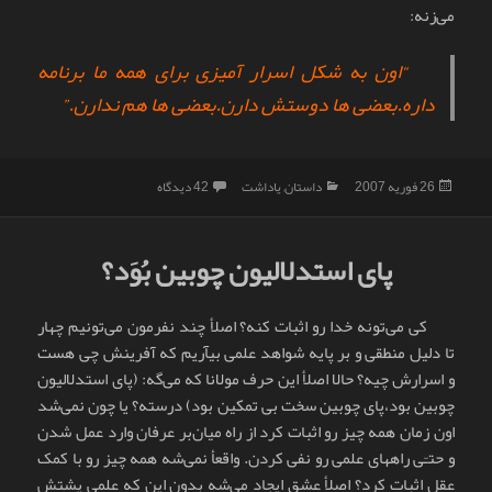
می‌زنه:
“اون به شکل اسرار آمیزی برای همه ما برنامه
داره.بعضی ها دوستش دارن.بعضی ها هم ندارن.”
ارسال
دسته‌ها
برای سلام آخر
26 فوریه 2007
داستان
,
یاداشت
42 دیدگاه
شده
در
پای استدلالیون چوبین بُوَد؟
کی می‌تونه خدا رو اثبات کنه؟ اصلأ چند نفرمون می‌تونیم چهار
تا دلیل منطقی و بر پایه شواهد علمی بیآریم که آفرینش چی هست
و اسرارش چیه؟ حالا اصلأ این حرف مولانا که می‌گه: (پای استدلالیون
چوبین بود،پای چوبین سخت بی تمکین بود) درسته؟ یا چون نمی‌شد
اون زمان همه چیز رو اثبات کرد از راه میان‌بر عرفان وارد عمل شدن
و حتـّی راههای علمی رو نفی کردن. واقعأ نمی‌شه همه چیز رو با کمک
عقل اثبات کرد؟ اصلأ عشق ایجاد می‌شه بدون این که علمی پشتش